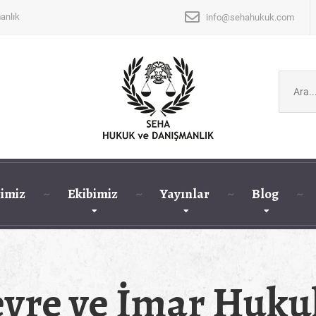
anlık
info@sehahukuk.com
Şunu
ara:
imiz
Ekibimiz
Yayınlar
Blog
vre ve İmar Huk