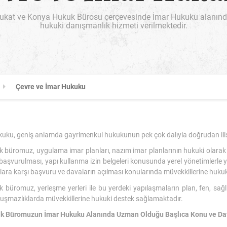
kat ve Konya Hukuk Bürosu çerçevesinde İmar Hukuku alanında f
hukuki danışmanlık hizmeti verilmektedir.
Çevre ve İmar Hukuku
uku, geniş anlamda gayrimenkul hukukunun pek çok dalıyla doğrudan ilişk
k büromuz, uygulama imar planları, nazım imar planlarının hukuki olarak d
başvurulması, yapı kullanma izin belgeleri konusunda yerel yönetimlerle y
lara karşı başvuru ve davaların açılması konularında müvekkillerine hukuk
k büromuz, yerleşme yerleri ile bu yerdeki yapılaşmaların plan, fen, sa
uşmazlıklarda müvekkillerine hukuki destek sağlamaktadır.
ık Büromuzun İmar Hukuku Alanında Uzman Olduğu Başlıca Konu ve Da