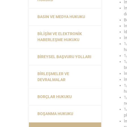
İ
İ
d
BASIN VE MEDYA HUKUKU
B
İ
İ
BILIŞIM VE ELEKTRONIK
İ
HABERLEŞME HUKUKU
1
h
1
BIREYSEL BAŞVURU YOLLARI
1
b
İ
BIRLEŞMELER VE
İ
DEVRALMALAR
1
h
BORÇLAR HUKUKU
1
n
1
BOŞANMA HUKUKU
p
İ
n