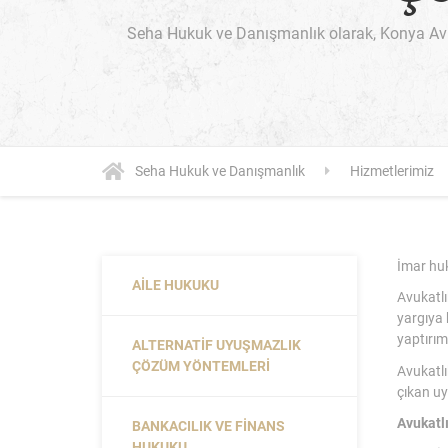
Seha Hukuk ve Danışmanlık olarak, Konya Avu
Seha Hukuk ve Danışmanlık
Hizmetlerimiz
İmar huk
AILE HUKUKU
Avukatlı
yargıya 
yaptırım
ALTERNATIF UYUŞMAZLIK
ÇÖZÜM YÖNTEMLERI
Avukatlı
çıkan uy
Avukatl
BANKACILIK VE FINANS
HUKUKU