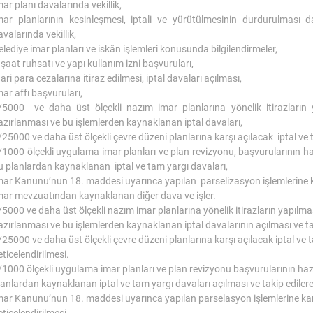
mar planı davalarında vekillik,
mar planlarının kesinleşmesi, iptali ve yürütülmesinin durdurulması dav
avalarında vekillik,
elediye imar planları ve iskân işlemleri konusunda bilgilendirmeler,
nşaat ruhsatı ve yapı kullanım izni başvuruları,
dari para cezalarına itiraz edilmesi, iptal davaları açılması,
mar affı başvuruları,
/5000 ve daha üst ölçekli nazım imar planlarına yönelik itirazların y
azırlanması ve bu işlemlerden kaynaklanan iptal davaları,
/25000 ve daha üst ölçekli çevre düzeni planlarına karşı açılacak iptal ve 
/1000 ölçekli uygulama imar planları ve plan revizyonu, başvurularının ha
u planlardan kaynaklanan iptal ve tam yargı davaları,
mar Kanunu’nun 18. maddesi uyarınca yapılan parselizasyon işlemlerine kar
mar mevzuatından kaynaklanan diğer dava ve işler.
/5000 ve daha üst ölçekli nazım imar planlarına yönelik itirazların yapılmas
azırlanması ve bu işlemlerden kaynaklanan iptal davalarının açılması ve tak
/25000 ve daha üst ölçekli çevre düzeni planlarına karşı açılacak iptal ve t
eticelendirilmesi.
/1000 ölçekli uygulama imar planları ve plan revizyonu başvurularının hazır
lanlardan kaynaklanan iptal ve tam yargı davaları açılması ve takip edilere
mar Kanunu’nun 18. maddesi uyarınca yapılan parselasyon işlemlerine karşı 
eticelendirilmesi.