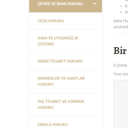
ÇEVRE VE İMAR HUKUKU
K
İ
CEZA HUKUKU
Seha Hu
avukatlı
DAVA VE UYUŞMAZLIK
ÇÖZÜMÜ
Bir
DENIZ TICARET HUKUKU
E-posta
Your c
DERNEKLER VE VAKIFLAR
HUKUKU
DIŞ TICARET VE GÜMRÜK
HUKUKU
ENERJI HUKUKU