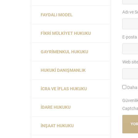
Adı ve S
FAYDALI MODEL
FIKRI MÜLKIYET HUKUKU
E-posta
GAYRIMENKUL HUKUKU
Web site
HUKUKI DANIŞMANLIK
Daha 
İCRA VE İFLAS HUKUKU
Güvenli
İDARE HUKUKU
Captcha 
İNŞAAT HUKUKU