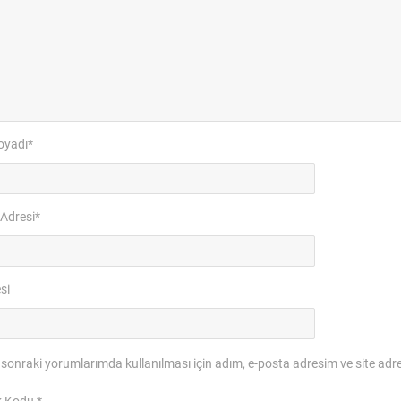
oyadı
*
 Adresi
*
si
sonraki yorumlarımda kullanılması için adım, e-posta adresim ve site adre
k Kodu
*