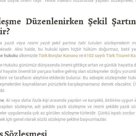
da büyük önem taşır. Yetkili makam huzurunda yapılan sözleşmeler, i
leşme Düzenlenirken Şekil Şart
ir?
 yazılı veya resmi yazılı şekil şartına tabi tutulan sözleşmelerin
ktedir
. Aksi halde, bu hukuki işlem hiçbir hüküm doğurmaz, batıl y
me hukuku
ülkemizde
Türk Borçlar Kanunu
ve
6102 sayılı Türk Ticaret K
 Hukuku günümüz dünyasında önemi gittikçe artan ve günlük hayatta daha 
l hayatın önemli bir parçası haline gelmiş olan sözleşmeler doğru yorum
erir ve tarafların aleyhine etkilerde bulunur. Bu sebeple sözleşmeler h
leşmelerden kaynaklanan pürüzlerle karşılaşmamanız demek olacaktır. Ül
ır.
me
, iki veya daha fazla kişi arasında yapılan ve karşılıklı, birbirine uygu
yapılan sözleşme, adi şekilde yazılı sözleşme ve resmi şekilde yazılı s
ler uygulamada çok az görülen sözleşme türleridir. Çünkü ispatı zordur 
k için genel olarak sözlü sözleşme şekline başvurmazlar.
ış Sözleşmesi