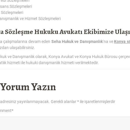
redi Sözleşmeleri
isans Sözleşmeleri
ş Sözleşmeleri
anışmanlık ve Hizmet Sözleşmeleri
a Sözleşme Hukuku Avukatı Ekibimize Ulaş
da çalışmalarına devam eden
Seha Hukuk ve Danışmanlık
‘na ve
Konya s
dan ulaşabilirsiniz.
kuk ve Danışmanlık olarak, Konya Avukat ve Konya Hukuk Bürosu çerçev
tlık hizmeti ile hukuki danışmanlık hizmeti verilmektedir.
 Yorum Yazın
 adresiniz yayınlanmayacak.
Gerekli alanlar
*
ile işaretlenmişlerdir
omment
*