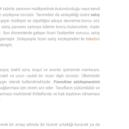
t tabirle; satıcının mülkiyetinde bulundurduğu veya kendi
en sözleşme türüdür
. Tanımdan da anlaşıldığı üzere
satış
n şeyin mülkiyet ve zilyetliğini alıcıya devretme borcu söz
ın, satış parasını satıcıya ödeme borcu bulunurken; malın
 Son dönemlerde gelişen ticari faaliyetler sonucu, satış
amıştır. Dolayısıyla ticari satış sözleşmeleri ile
tüketici
lmiştir.
e; belirli süre, koşul ve sınırlar içerisinde markasını,
rekli ve uzun vadeli bir ticari ilişki türüdür.
Ülkemizde
aygın olarak kullanılmaktadır.
Franchise sözleşmesinin
sağlanması için önem arz eder. Tarafların yükümlülük ve
aşanması muhtemel ihtilaflarda ve hak kaybının olmaması
.
erek bir amaç altında bir ticaret ortaklığı kurarak ya da