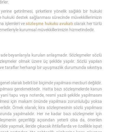
irler.
yerine getirilmesi, şirketlere yönelik sağlıklı bir hukuki
e hukuki destek sağlanması sürecinde müvekkillerimizin
a işlemleri ve
sözleşme hukuku avukatı
olarak her türlü
zmetleriyle kurumsal müvekkillerimizin hizmetindedir.
n irade beyanlarıyla kurulan anlaşmadır. Sözleşmeler sözlü
özleşmeler olmak üzere üç şekilde yapılır. Sözlü yapılan
ve taraflar herhangi bir uyuşmazlık durumunda sıkıntıya
genel olarak belirli bir biçimde yapılması mecburi değildir.
 yapılması gerekmektedir. Hatta bazı sözleşmelerde kanun
ani tapu veya noterde, resmi yazılı şekilde yapılmasını
labilmesi için makam önünde yapılması zorunluluğu yoksa
erlidir. Örnek olarak; kira sözleşmesinin sözlü yapılması
unda yapılmalıdır. Her ne kadar bazı sözleşmeler için
eşmenin geçerliliği açısından yeterli olsa da, önerilen
kilde yapmak, ileride çıkacak ihtilaflarda ve özellikle ispat