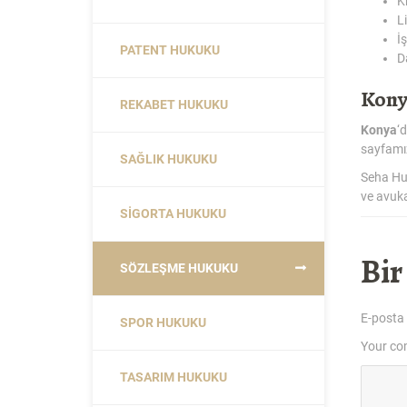
K
L
İ
PATENT HUKUKU
D
Kony
REKABET HUKUKU
Konya
‘
sayfamız
SAĞLIK HUKUKU
Seha Hu
ve avuka
SIGORTA HUKUKU
Bir
SÖZLEŞME HUKUKU
E-posta
SPOR HUKUKU
Your c
TASARIM HUKUKU