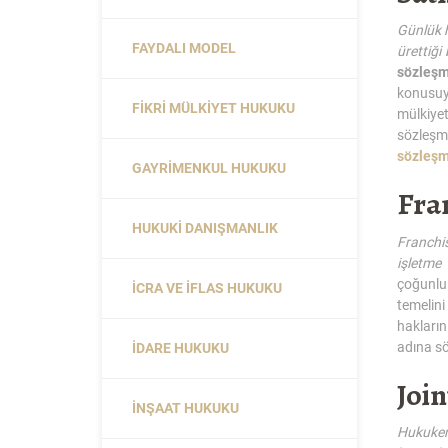
Günlük h
FAYDALI MODEL
ürettiği
sözleşm
konusuyk
FIKRI MÜLKIYET HUKUKU
mülkiyet
sözleşme
sözleşm
GAYRIMENKUL HUKUKU
Fra
HUKUKI DANIŞMANLIK
Franchis
işletme 
çoğunluk
İCRA VE İFLAS HUKUKU
temelini
hakları
adına sö
İDARE HUKUKU
Joi
İNŞAAT HUKUKU
Hukuken 