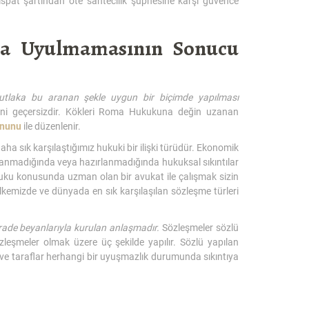
spat şartından öte sahtecilik şüphesine karşı güvence
ına Uyulmamasının Sonucu
 mutlaka bu aranan şekle uygun bir biçimde yapılması
ani geçersizdir. Kökleri Roma Hukukuna değin uzanan
anunu
ile düzenlenir.
sık karşılaştığımız hukuki bir ilişki türüdür. Ekonomik
lanmadığında veya hazırlanmadığında hukuksal sıkıntılar
ukuku konusunda uzman olan bir avukat ile çalışmak sizin
kemizde ve dünyada en sık karşılaşılan sözleşme türleri
n irade beyanlarıyla kurulan anlaşmadır.
Sözleşmeler sözlü
özleşmeler olmak üzere üç şekilde yapılır. Sözlü yapılan
ve taraflar herhangi bir uyuşmazlık durumunda sıkıntıya