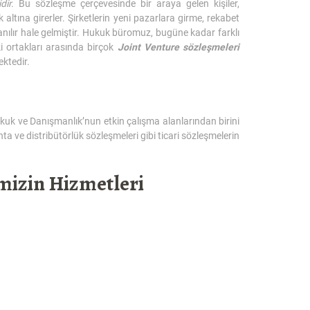
dir.
Bu sözleşme çerçevesinde bir araya gelen kişiler,
 altına girerler. Şirketlerin yeni pazarlara girme, rekabet
nılır hale gelmiştir. Hukuk büromuz, bugüne kadar farklı
ki ortakları arasında birçok
Joint Venture sözleşmeleri
ktedir.
ukuk ve Danışmanlık’nun etkin çalışma alanlarından birini
a ve distribütörlük sözleşmeleri gibi ticari sözleşmelerin
mizin Hizmetleri