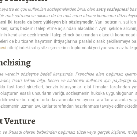
ayatta en çok kullanılan sözleşmelerden birisi olan
satış sözleşmesi
basi
 bir malı satması ve alıcının da bu malı satın alması konusunu düzenley
esi iki tarafa da borç yükleyen bir sözleşmedir
. Yani satıcının, satıla
en; satış bedelini talep etme açısından alacaklıdır. Aynı şekilde alıcın
inin kendisine geçirilmesini talep etmek bakımından alacaklı konumdadır.
leri de bu ticaret hayatının ihtiyaçlarına paralel olarak şekillenmeye başl
esi
niteliğindeki satış sözleşmelerinin toplumdaki yeri yadsınamaz hale ge
nchising
e verenin sözleşme bedeli karşısında, Franchise alan bağımsız işletmeciy
adını, ticari teknik bilgi, beceri ve sistemini kullanım için paylaştığı sü
la fast-food şirketleri, benzin istasyonları gibi firmalar tarafından y
 oluşturan esaslı unsurların varlığı, sözleşmenin hukuka uygunluğunun 
nı bilmesi ve bu doğrultuda davranmaları ve ayrıca taraflar arasında y
zleşmenin uzman avukatlar tarafından hazırlanması tavsiye edilmektedir
nt Venture
ve iktisadi olarak birbirinden bağımsız tüzel veya gerçek kişilerin, müşt