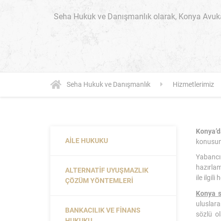
Seha Hukuk ve Danışmanlık olarak, Konya Avuka
Seha Hukuk ve Danışmanlık
Hizmetlerimiz
Konya’d
AILE HUKUKU
konusund
Yabancı 
hazırlam
ALTERNATIF UYUŞMAZLIK
ile ilgi
ÇÖZÜM YÖNTEMLERI
Konya s
uluslara
BANKACILIK VE FINANS
sözlü ol
HUKUKU