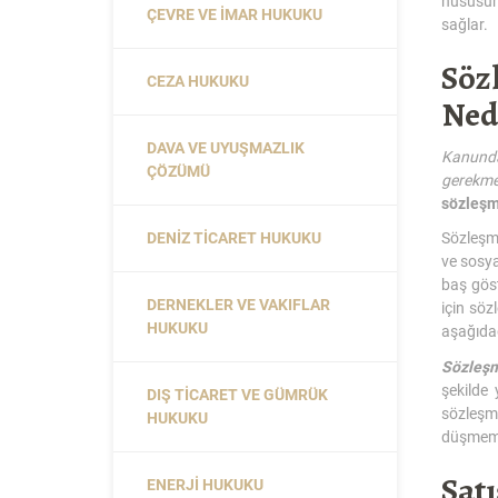
hususun
ÇEVRE VE İMAR HUKUKU
sağlar.
Söz
CEZA HUKUKU
Ned
DAVA VE UYUŞMAZLIK
Kanunda
ÇÖZÜMÜ
gerekme
sözleş
DENIZ TICARET HUKUKU
Sözleşme
ve sosya
baş göst
DERNEKLER VE VAKIFLAR
için söz
HUKUKU
aşağıdad
Sözleş
şekilde 
DIŞ TICARET VE GÜMRÜK
sözleşme
HUKUKU
düşmeme
Sat
ENERJI HUKUKU