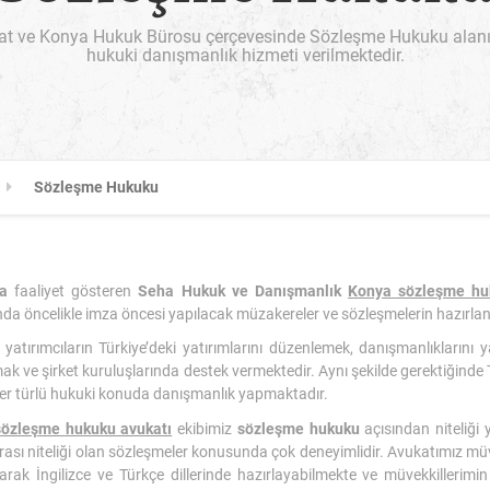
t ve Konya Hukuk Bürosu çerçevesinde Sözleşme Hukuku alanında
hukuki danışmanlık hizmeti verilmektedir.
Sözleşme Hukuku
a
faaliyet gösteren
Seha Hukuk ve Danışmanlık
Konya sözleşme hu
a öncelikle imza öncesi yapılacak müzakereler ve sözleşmelerin hazırla
yatırımcıların Türkiye’deki yatırımlarını düzenlemek, danışmanlıklarını
ak ve şirket kuruluşlarında destek vermektedir. Aynı şekilde gerektiğinde T
li her türlü hukuki konuda danışmanlık yapmaktadır.
özleşme hukuku avukatı
ekibimiz
sözleşme hukuku
açısından niteliği
rası niteliği olan sözleşmeler konusunda çok deneyimlidir. Avukatımız müve
arak İngilizce ve Türkçe dillerinde hazırlayabilmekte ve müvekkillerimin