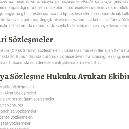
ızın kar elde etme amacıyla bir sözleşme altında bir araya gelmeleri
nin kapsadığı o faaliyetin rizikolarını müteselsilen üstlenir ve sorumluluk
ü sağlama gibi istekleri sonucu bu tip sözleşmeler son dönemde sık kulla
rde faaliyet gösteren, değişik ülkelerden yabancı şirketler ile Türkiye’de
mıştır ve bu konuda uzman kadrosuyla birlikte hizmet vermeye devam etme
ari Sözleşmeler
nture (Ortak Girişim) sözleşmeleri, uluslararası müvekkilleri olan Seha H
aktadır. Bunun dışında büromuzun; hisse devri, franchising, leasing, acent
ması hususunda son derece özenli çalışmaları mevcuttur.
ya Sözleşme Hukuku Avukatı Ekibi
rtaklık Sözleşmeleri
al Alımı Sözleşmeleri
luslararası dağıtım sözleşmeleri
oint Ventures
ranchise Sözleşmeleri
centa Sözleşmeleri
nşaat Sözleşmeleri