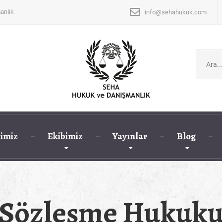
anlık
info@sehahukuk.com
Şunu
ara:
imiz
Ekibimiz
Yayınlar
Blog
Sözleşme Hukuk