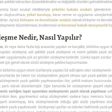
k şekilde tekrardan düzenlebilmekte ve değişiklik önerileri getirebilmekted
rımız ticari avukat nitelikleriyle
şirketler hukuku avukatı
işlemlerinin 
ın oluşturulması,
şirket kuruluşu
, karar verme ve uygulama süreçlerind
ırlar. Ayrıca
birleşme ve devralmalar avukatı
olarak birleşme ve devralm
özleşmenin düzenlenmesi, incelenmesi ve
kurumsal hukuki danışmanlık
hi
eşme Nedir, Nasıl Yapılır?
me
, iki veya daha fazla kişi arasında yapılan ve karşılıklı, birbirine uygu
yapılan sözleşme, adi şekilde yazılı sözleşme ve resmi şekilde yazılı s
ler uygulamada çok az görülen sözleşme türleridir. Çünkü ispatı zordur 
k için genel olarak sözlü sözleşme şekline başvurmazlar.
ın birbirine uygun istem izahlarıyla yapılan bir adli işlem olan sözleşmenin 
nunlarda bir takım tür sözleşmelerin geçerli olması için yazılı şekilde
özleşmenin yazılı şekilde yapılmasından öte, yetkili makam huzurunda y
lik şartı olarak düzenlemiştir. Eğer kanunda bir sözleşmenin geçerli o
enin varlığını ispat açısından sözleşmenin yazılı olarak yapılması
yet
mkün iken, gayrimenkul satışı sözleşmeleri sadece tapu memuru huzur
k şartı aranmayıp, kira sözleşmesinde olduğu gibi sözlü yapılması sözl
lerin yazılı yapılmasıdır. Sözleşmeyi şartlar ve ödevleri belirterek yazılı şe