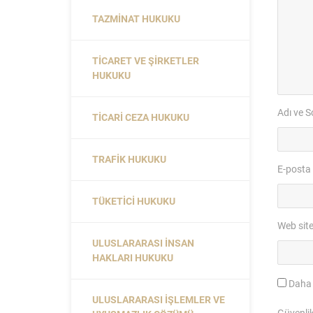
TAZMINAT HUKUKU
TICARET VE ŞIRKETLER
HUKUKU
Adı ve S
TICARI CEZA HUKUKU
TRAFIK HUKUKU
E-posta
TÜKETICI HUKUKU
Web site
ULUSLARARASI İNSAN
HAKLARI HUKUKU
Daha 
ULUSLARARASI İŞLEMLER VE
Güvenli