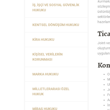
kurmaks
İŞ, İŞÇI VE SOSYAL GÜVENLIK
sözleşme
HUKUKU
üstünlüğ
sektörle
hazırla
KENTSEL DÖNÜŞÜM HUKUKU
Tic
KIRA HUKUKU
Joint-ve
oluşturm
uygulan
KIŞISEL VERILERIN
KORUNMASI
Kon
MARKA HUKUKU
O
M
U
MILLETLERARASI ÖZEL
J
HUKUK
F
A
İ
MIRAS HUKUKU