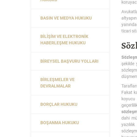
koruyaca
Avukatla
BASIN VE MEDYA HUKUKU
altyapın
yanındad
ticari s
BILIŞIM VE ELEKTRONIK
Sözl
HABERLEŞME HUKUKU
Sözleş
BIREYSEL BAŞVURU YOLLARI
şekilde 
sözleşme
düşmeme
BIRLEŞMELER VE
DEVRALMALAR
Taraflar
Fakat ka
koyucu s
BORÇLAR HUKUKU
geçerli
sözleşm
dahi mü
BOŞANMA HUKUKU
yazılılı
sözleşme