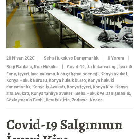
|
|
|
28 Nisan 2020
Seha Hukuk ve Danışmanlık
0 Yorum
|
Bilgi Bankası
,
Kira Hukuku
Covid-19
,
İfa İmkansızlığı
,
İşsizlik
Fonu
,
işyeri
,
kısa çalışma
,
kısa çalışma ödeneği
,
Konya avukat
,
Konya Hukuk Bürosu
,
Konya hukuk bürso
,
Konya hukuki
danışmanlık
,
Konya İş Avukatı
,
Konya işyeri
,
Konya kira
,
Konya
kira avukatı
,
Konya tahliye avukatı
,
Seha Hukuk ve Danışmanlık
,
Sözleşmenin Feshi
,
Ücretsiz İzin
,
Zorlayıcı Neden
Covid-19 Salgınının