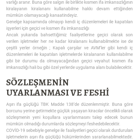
varlığı aranır. Buna göre salgın ile birlikte kısmen ifa imkansızlığının
kiralayanın kiralananı kullanabilme hakkı devam ettiğinden
mümkün olamayacağı kanaatindeyiz.
Genelge kapsamında olmayıp kendi iç düzenlemeleri ile kapatılan
işyerleri için geçici ve kısmen ifa imkansızlığı
Ancak yukarıda bahsettiğimiz faaliyetlerine geçici olarak son
verilen işletmeler her ne kadar kiralananı kullanabilmekte ise de
çeşitli yerler örneğin ; Kapalı çarşılar ve AVM’ler gibi kendi iç
düzenlemeleri ile kapatılan işletmelerde kiralananın kullanılabilme
gibi bir durumu da olmayacağından geçici veyahut kısmen ifa
imkansızlığı hali bu gibi özel yerlerde uygulama alanı bulabilecektir.
SÖZLEŞMENİN
UYARLANMASI VE FESHİ
Aşırı ifa güçlüğü TBK Madde 138’de düzenlenmiştir. Buna göre
borcunu yerine getirmekte güçlük yaşayan kiracılar öncelikli olarak
sözleşmenin yeni koşullara uyarlanmasını talep edecek bunun
mümkün olmadığı durumlarda sözleşmeyi feshedebilecektir.
COVİD-19 sebebiyle genelge ile faaliyetleri geçici olarak durdurulan
işletmelerin aşırı ifa güçlüğü hükümlerinden yararlanabilmektedir.