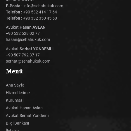
E-Posta :
info@sehahukuk.com
Telefon :
+90 532 414 17 64
Telefon :
+90 332 350 45 50
Avukat
Hasan ASLAN
+90 532 528 02 77
hasan@sehahukuk.com
Avukat
Serhat YÖNDEMLİ
+90 507 792 37 17
serhat@sehahukuk.com
Menü
Ana Sayfa
Hizmetlerimiz
Kurumsal
Avukat Hasan Aslan
Avukat Serhat Yöndemli
Bilgi Bankası
İletişim