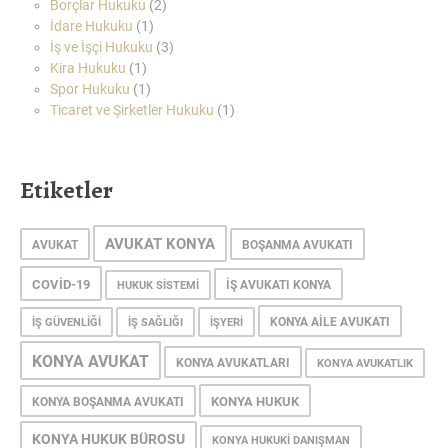
Borçlar Hukuku
(2)
İdare Hukuku
(1)
İş ve İşçi Hukuku
(3)
Kira Hukuku
(1)
Spor Hukuku
(1)
Ticaret ve Şirketler Hukuku
(1)
Etiketler
AVUKAT KONYA
AVUKAT
BOŞANMA AVUKATI
COVID-19
IŞ AVUKATI KONYA
HUKUK SISTEMI
KONYA AILE AVUKATI
IŞ GÜVENLIĞI
IŞ SAĞLIĞI
IŞYERI
KONYA AVUKAT
KONYA AVUKATLARI
KONYA AVUKATLIK
KONYA HUKUK
KONYA BOŞANMA AVUKATI
KONYA HUKUK BÜROSU
KONYA HUKUKI DANIŞMAN