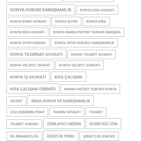
KONYA HUKUKI DANIŞMANLIK
KONYA ICRA AVUKATI
KONYA IDARE AVUKATI
KONYA IŞYERI
KONYA KIRA
KONYA KIRA AVUKATI
KONYA MARKA PATENT HUKUKI DANIŞMA
KONYA SPOR HUKUKU
KONYA SPOR HUKUKU DANIŞMANLIK
KONYA TAZMINAT AVUKATI
KONYA TICARET AVUKATI
KONYA VELAYET AVUKAT
KONYA VELAYET AVUKATI
KONYA İŞ AVUKATI
KISA ÇALIŞMA
KISA ÇALIŞMA ÖDENEĞI
MARKA PATENT HUKUKU KONYA
SEHA HUKUK VE DANIŞMANLIK
PATENT
SÖZLEŞMENIN FESHI
TAHKIM AVUKATI
TICARET
ZORLAYICI NEDEN
ÜCRETSIZ İZIN
TICARET HUKUKU
İŞSIZLIK FONU
İFA İMKANSIZLIĞI
ŞIRKETLER HUKUKU