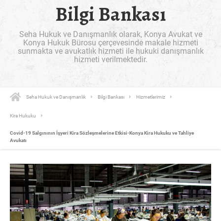
Bilgi Bankası
Seha Hukuk ve Danışmanlık olarak, Konya Avukat ve
Konya Hukuk Bürosu çerçevesinde makale hizmeti
sunmakta ve avukatlık hizmeti ile hukuki danışmanlık
hizmeti verilmektedir.
Seha Hukuk ve Danışmanlık
Bilgi Bankası
Hizmetlerimiz
Kira Hukuku
Covid-19 Salgınının İşyeri Kira Sözleşmelerine Etkisi-Konya Kira Hukuku ve Tahliye
Avukatı