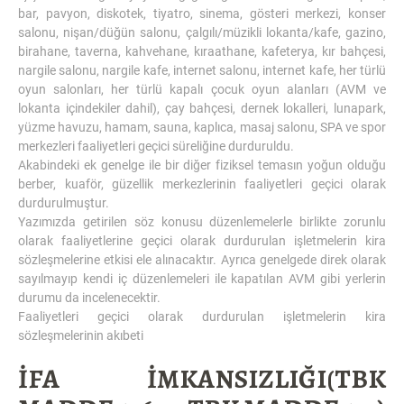
bar, pavyon, diskotek, tiyatro, sinema, gösteri merkezi, konser
salonu, nişan/düğün salonu, çalgılı/müzikli lokanta/kafe, gazino,
birahane, taverna, kahvehane, kıraathane, kafeterya, kır bahçesi,
nargile salonu, nargile kafe, internet salonu, internet kafe, her türlü
oyun salonları, her türlü kapalı çocuk oyun alanları (AVM ve
lokanta içindekiler dahil), çay bahçesi, dernek lokalleri, lunapark,
yüzme havuzu, hamam, sauna, kaplıca, masaj salonu, SPA ve spor
merkezleri faaliyetleri geçici süreliğine durduruldu.
Akabindeki ek genelge ile bir diğer fiziksel temasın yoğun olduğu
berber, kuaför, güzellik merkezlerinin faaliyetleri geçici olarak
durdurulmuştur.
Yazımızda getirilen söz konusu düzenlemelerle birlikte zorunlu
olarak faaliyetlerine geçici olarak durdurulan işletmelerin kira
sözleşmelerine etkisi ele alınacaktır. Ayrıca genelgede direk olarak
sayılmayıp kendi iç düzenlemeleri ile kapatılan AVM gibi yerlerin
durumu da incelenecektir.
Faaliyetleri geçici olarak durdurulan işletmelerin kira
sözleşmelerinin akıbeti
İFA İMKANSIZLIĞI(TBK