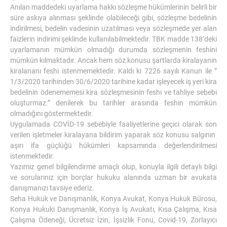
Anılan maddedeki uyarlama hakkı sözleşme hükümlerinin belirli bir
süre askıya alınması şeklinde olabileceği gibi, sözleşme bedelinin
indirilmesi, bedelin vadesinin uzatılması veya sözleşmede yer alan
faizlerin indirimi şeklinde kullanılabilmektedir. TBK madde 138’deki
uyarlamanın mümkün olmadığı durumda sözleşmenin feshini
mümkün kılmaktadır. Ancak hem söz konusu şartlarda kiralayanın
kiralananı feshi istenmemektedir. Kaldı ki 7226 sayılı Kanun ile ”
1/3/2020 tarihinden 30/6/2020 tarihine kadar işleyecek iş yeri kira
bedelinin ödenememesi kira sözleşmesinin feshi ve tahliye sebebi
oluşturmaz.” denilerek bu tarihler arasında feshin mümkün
olmadığını göstermektedir.
Uygulamada COVİD-19 sebebiyle faaliyetlerine geçici olarak son
verilen işletmeler kiralayana bildirim yaparak söz konusu salgının
aşırı ifa güçlüğü hükümleri kapsamında değerlendirilmesi
istenmektedir.
Yazımız genel bilgilendirme amaçlı olup, konuyla ilgili detaylı bilgi
ve sorularınız için borçlar hukuku alanında uzman bir avukata
danışmanızı tavsiye ederiz.
Seha Hukuk ve Danışmanlık, Konya Avukat, Konya Hukuk Bürosu,
Konya Hukuki Danışmanlık, Konya İş Avukatı, Kısa Çalışma, Kısa
Çalışma Ödeneği, Ücretsiz İzin, İşsizlik Fonu, Covid-19, Zorlayıcı