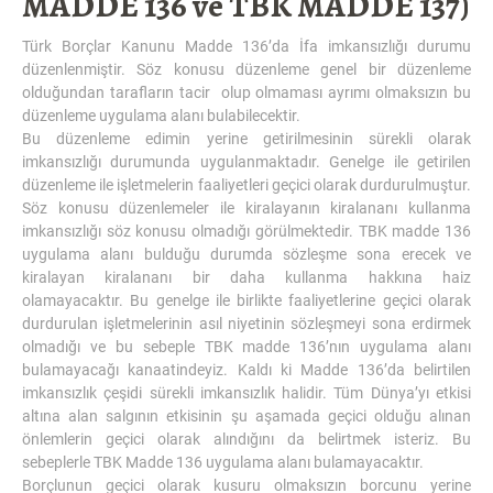
MADDE 136 ve TBK MADDE 137)
Türk Borçlar Kanunu Madde 136’da İfa imkansızlığı durumu
düzenlenmiştir. Söz konusu düzenleme genel bir düzenleme
olduğundan tarafların tacir olup olmaması ayrımı olmaksızın bu
düzenleme uygulama alanı bulabilecektir.
Bu düzenleme edimin yerine getirilmesinin sürekli olarak
imkansızlığı durumunda uygulanmaktadır. Genelge ile getirilen
düzenleme ile işletmelerin faaliyetleri geçici olarak durdurulmuştur.
Söz konusu düzenlemeler ile kiralayanın kiralananı kullanma
imkansızlığı söz konusu olmadığı görülmektedir. TBK madde 136
uygulama alanı bulduğu durumda sözleşme sona erecek ve
kiralayan kiralananı bir daha kullanma hakkına haiz
olamayacaktır. Bu genelge ile birlikte faaliyetlerine geçici olarak
durdurulan işletmelerinin asıl niyetinin sözleşmeyi sona erdirmek
olmadığı ve bu sebeple TBK madde 136’nın uygulama alanı
bulamayacağı kanaatindeyiz. Kaldı ki Madde 136’da belirtilen
imkansızlık çeşidi sürekli imkansızlık halidir. Tüm Dünya’yı etkisi
altına alan salgının etkisinin şu aşamada geçici olduğu alınan
önlemlerin geçici olarak alındığını da belirtmek isteriz. Bu
sebeplerle TBK Madde 136 uygulama alanı bulamayacaktır.
Borçlunun geçici olarak kusuru olmaksızın borcunu yerine