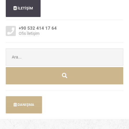
İLETİŞİM
+90 532 414 17 64
Ofis İletişim
Şunu
ara:
DANIŞMA