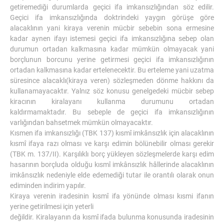
getiremediği durumlarda geçici ifa imkansızlığından söz edilir.
Geçici ifa imkansızlığında doktrindeki yaygın görüşe göre
alacaklının yani kiraya verenin mücbir sebebin sona ermesine
kadar aynen ifayı istemesi geçici ifa imkansızlığına sebep olan
durumun ortadan kalkmasına kadar mümkün olmayacak yani
borçlunun borcunu yerine getirmesi geçici ifa imkansızlığının
ortadan kalkmasına kadar ertelenecektir. Bu erteleme yani uzatma
süresince alacaklı(kiraya veren) sözleşmeden dönme hakkını da
kullanamayacaktır. Yalnız söz konusu genelgedeki mücbir sebep
kiracının kiralayanı kullanma durumunu ortadan
kaldırmamaktadır. Bu sebeple de geçici ifa imkansızlığının
varlığından bahsetmek mümkün olmayacaktır.
Kısmen ifa imkansızlığı (TBK 137) kısmî imkânsızlık için alacaklının
kısmî ifaya razı olması ve karşı edimin bölünebilir olması gerekir
(TBK m. 137/II). Karşılıklı borç yükleyen sözleşmelerde karşı edim
hasarının borçluda olduğu kısmî imkânsızlık hâllerinde alacaklının
imkânsızlık nedeniyle elde edemediği tutar ile orantılı olarak onun
ediminden indirim yapılır.
Kiraya verenin iradesinin kısmî ifa yönünde olması kısmi ifanın
yerine getirilmesi için yeterli
değildir. Kiralayanın da kısmî ifada bulunma konusunda iradesinin