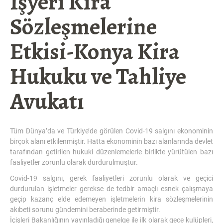
İşyeri Kira
Sözleşmelerine
Etkisi-Konya Kira
Hukuku ve Tahliye
Avukatı
Tüm Dünya’da ve Türkiye’de görülen Covid-19 salgını ekonominin
birçok alanı etkilenmiştir. Hatta ekonominin bazı alanlarında devlet
tarafından getirilen hukuki düzenlemelerle birlikte yürütülen bazı
faaliyetler zorunlu olarak durdurulmuştur.
Covid-19 salgını, gerek faaliyetleri zorunlu olarak ve geçici
durdurulan işletmeler gerekse de tedbir amaçlı esnek çalışmaya
geçip kazanç elde edemeyen işletmelerin kira sözleşmelerinin
akıbeti sorunu gündemini beraberinde getirmiştir.
İçişleri Bakanlığının yayınladığı genelge ile ilk olarak gece kulüpleri,