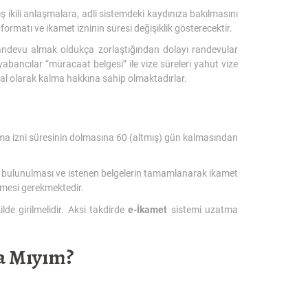
 ikili anlaşmalara, adli sistemdeki kaydınıza bakılmasını
formatı ve ikamet izninin süresi değişiklik gösterecektir.
andevu almak oldukça zorlaştığından dolayı randevular
ancılar “müracaat belgesi” ile vize süreleri yahut vize
sal olarak kalma hakkına sahip olmaktadırlar.
ma izni süresinin dolmasına 60 (altmış) gün kalmasından
bulunulması ve istenen belgelerin tamamlanarak ikamet
ilmesi gerekmektedir.
de girilmelidir. Aksi takdirde
e-İkamet
sistemi uzatma
a Mıyım?