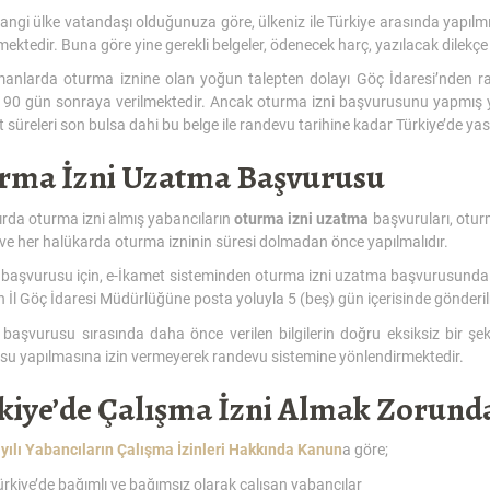
angi ülke vatandaşı olduğunuza göre, ülkeniz ile Türkiye arasında yapılmış
mektedir. Buna göre yine gerekli belgeler, ödenecek harç, yazılacak dilekçe 
anlarda oturma iznine olan yoğun talepten dolayı Göç İdaresi’nden r
 90 gün sonraya verilmektedir. Ancak oturma izni başvurusunu yapmış yab
 süreleri son bulsa dahi bu belge ile randevu tarihine kadar Türkiye’de ya
rma İzni Uzatma Başvurusu
ırda oturma izni almış yabancıların
oturma izni uzatma
başvuruları, otur
 ve her halükarda oturma izninin süresi dolmadan önce yapılmalıdır.
başvurusu için, e-İkamet sisteminden oturma izni uzatma başvurusunda 
lin İl Göç İdaresi Müdürlüğüne posta yoluyla 5 (beş) gün içerisinde gönder
aşvurusu sırasında daha önce verilen bilgilerin doğru eksiksiz bir şekil
su yapılmasına izin vermeyerek randevu sistemine yönlendirmektedir.
kiye’de Çalışma İzni Almak Zorund
yılı Yabancıların Çalışma İzinleri Hakkında Kanun
a göre;
ürkiye’de bağımlı ve bağımsız olarak çalışan yabancılar