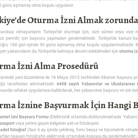
90 günü aşmamış olma koşulu uygulanır.
kiye’de Oturma İzni Almak zorund
tandaşı olmayanların Türkiye’de oturmak için, vize süresi veya vize m
ce permit) için başvuru yapmaları gerekmektedir. Türkiye’de kanuni kalı
doğru 180 gün içinde 90 günü aşmamış olma koşulu uygulanmaktadır. Bu 
en yabancıların da Türkiye’de kalmaya devam edebilmeleri için
oturma iz
rma İzni Alma Prosedürü
izninde yeni düzenleme ile 18 Mayıs 2015 tarihinden itibaren başvuru p
ğü tarafından alınmaktadır.
6458 sayılı Yabancılar ve Uluslararas
sunda refakat uygulaması kaldırılarak, her yabancının başvuru ve izin bel
rma İznine Başvurmak İçin Hangi B
kamet İzni Başvuru Formu
(Elektronik ortamda doldurulmaktadır. Yabancı 
asaport
veya yerine geçen belgenin aslı ve fotokopisi
 adet fotoğraf
(Son 6 ay içinde çekilmiş, fonu beyaz ve biyometrik olmalıdı
artları taşıyan fotoğrafın elektronik ortamdaki kopyası da gerekmektedir)