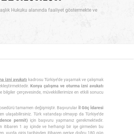
şlık Hukuku alanında faaliyet göstermekte ve
a izni avukatı
kadrosu Türkiye’de yaşamak ve çalışmak
ekleştirmektedir.
Konya çalışma ve oturma izni avukatı
bilgiler çerçevesinde, müvekkillerimize en etkili sonucu
prosedürü tamamen değişmiştir. Başvurular
İl Göç İdaresi
den ulaşabilirsiniz. Türk vatandaşı olmayıp da Türkiye’de
idence permit)
için başvuru yapmanız gerekmektedir.
ten itibaren 1 ay içinde ve herhangi bir işe girmeden bu
n, yurda giriş tarihinden itibaren geriye doğru 180 gün