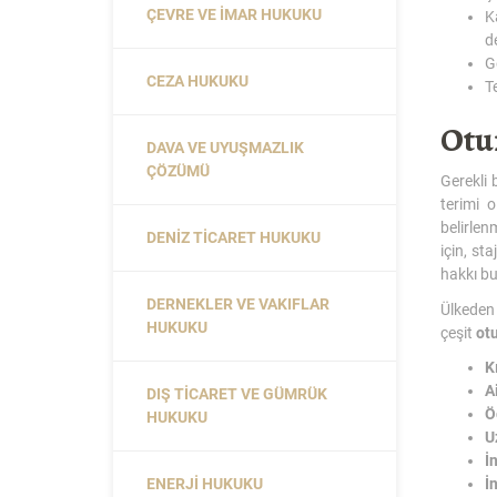
ÇEVRE VE İMAR HUKUKU
K
de
G
CEZA HUKUKU
T
Otu
DAVA VE UYUŞMAZLIK
ÇÖZÜMÜ
Gerekli
terimi 
belirlen
DENIZ TICARET HUKUKU
için, st
hakkı b
DERNEKLER VE VAKIFLAR
Ülkeden 
HUKUKU
çeşit
otu
K
A
DIŞ TICARET VE GÜMRÜK
Ö
HUKUKU
U
İ
ENERJI HUKUKU
İ