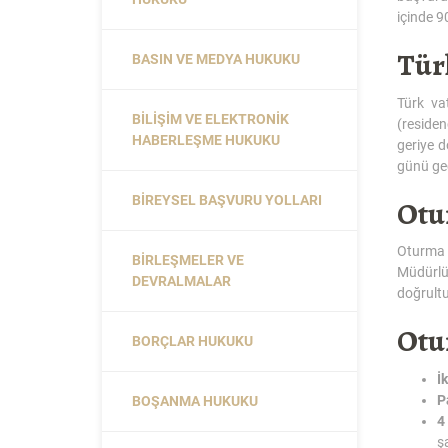
içinde 
Tür
BASIN VE MEDYA HUKUKU
Türk va
BILIŞIM VE ELEKTRONIK
(residen
HABERLEŞME HUKUKU
geriye 
günü geç
BIREYSEL BAŞVURU YOLLARI
Otu
Oturma 
BIRLEŞMELER VE
Müdürlü
DEVRALMALAR
doğrultu
Otu
BORÇLAR HUKUKU
İ
P
BOŞANMA HUKUKU
4
ş