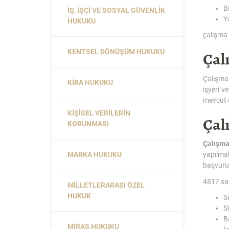
B
İŞ, İŞÇI VE SOSYAL GÜVENLIK
Y
HUKUKU
çalışma 
KENTSEL DÖNÜŞÜM HUKUKU
Çal
Çalışma 
KIRA HUKUKU
işyeri v
mevcut d
KIŞISEL VERILERIN
Çal
KORUNMASI
Çalışma
MARKA HUKUKU
yapılmak
başvuru
4817 say
MILLETLERARASI ÖZEL
HUKUK
S
S
B
MIRAS HUKUKU