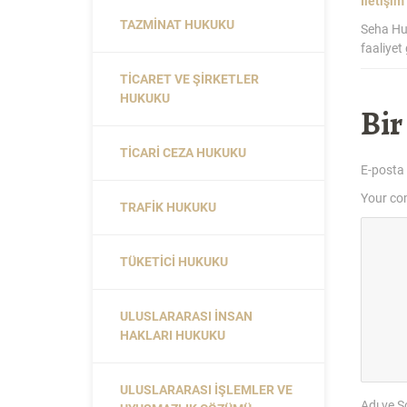
İletişim
TAZMINAT HUKUKU
Seha Hu
faaliyet
TICARET VE ŞIRKETLER
HUKUKU
Bir
TICARI CEZA HUKUKU
E-posta
Your c
TRAFIK HUKUKU
TÜKETICI HUKUKU
ULUSLARARASI İNSAN
HAKLARI HUKUKU
ULUSLARARASI İŞLEMLER VE
Adı ve S