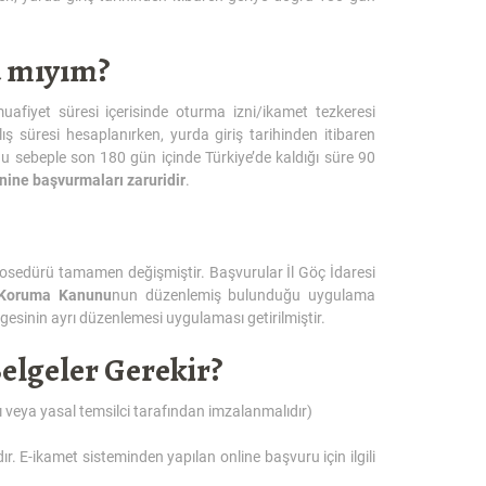
a mıyım?
uafiyet süresi içerisinde oturma izni/ikamet tezkeresi
ş süresi hesaplanırken, yurda giriş tarihinden itibaren
sebeple son 180 gün içinde Türkiye’de kaldığı süre 90
nine başvurmaları zaruridir
.
rosedürü tamamen değişmiştir. Başvurular İl Göç İdaresi
ı Koruma Kanunu
nun düzenlemiş bulunduğu uygulama
gesinin ayrı düzenlemesi uygulaması getirilmiştir.
elgeler Gerekir?
veya yasal temsilci tarafından imzalanmalıdır)
r. E-ikamet sisteminden yapılan online başvuru için ilgili