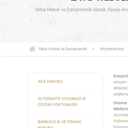
Seha Hukuk ve Danışmanlık olarak, Konya Avu
Seha Hukuk ve Danışmanlık
Hizmetlerimiz
Konya’d
AILE HUKUKU
isteyen 
ekibimi
sağlamak
ALTERNATIF UYUŞMAZLIK
Oturma 
ÇÖZÜM YÖNTEMLERI
Müdürl
oturmak
Yabancı
BANKACILIK VE FINANS
başvurun
HUKUKU