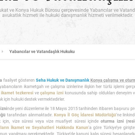
kat ve Konya Hukuk Bürosu çerçevesinde Yabancılar ve Vatanda
avukatlık hizmeti ile hukuki danışmanlık hizmeti verilmektedir.
Yabancılar ve Vatandaşlık Hukuku
a
faaliyet gösteren
Seha Hukuk ve Danışmanlık
Konya çalışma ve oturm
yabancıların ikametgah ve çalışma izinlerine ilişkin her türlü işlemi gerç
z
ikamet tezkeresi
ve
çalışma izni
konusunda sahip oldukları deneyim ve 
 için hukuki destek vermektedirler.
izni
nde yeni düzenleme ile 18 Mayıs 2015 tarihinden itibaren başvuru 
üğü
tarafından alınmaktadır.
Konya İl Göç İdaresi Müdürlüğü
‘ne linkin
 için, vize süresi veya vize muafiyet süresi içinde
oturma izni (res
ların İkamet ve Seyahatleri Hakkında Kanun
‘a göre Türkiye’ye giriş
un yapılması gerekmektedir. Türkiye’de kanuni kalış süresi hesaplanırke