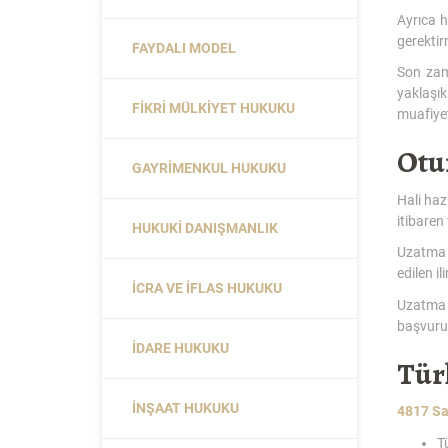
Ayrıca h
gerektir
FAYDALI MODEL
Son zam
yaklaşık
FIKRI MÜLKIYET HUKUKU
muafiyet
Otu
GAYRIMENKUL HUKUKU
Hali haz
itibaren
HUKUKI DANIŞMANLIK
Uzatma 
edilen i
İCRA VE İFLAS HUKUKU
Uzatma b
başvuru
İDARE HUKUKU
Tür
İNŞAAT HUKUKU
4817 Sa
T