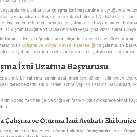
stisnai Çalışma İzni
ı başvurularında yabancılar
çalışma izni başvuruları
nı uyruğunda bulund
liklerine yapacaklardır. Başvurunun kabulü halinde T.C. dış temsilciliğinc
ektir. İşveren bu referans numarası ile çalışma izni başvurusunda bulun
rı T.C. dış temsilciliğine müracaat etmeleri ve Çalışma Vizesi alarak ülkey
’de ikamet eden ve öğrenim amacı dışında en az altı ay süreli oturma i
 tarafından
Çalışma ve Sosyal Güvenlik Bakanlığı
’na çalışma izni başv
mak üzere yabancının oturma izni süresi içerisinde çalışma izni başvuru
ışma İzni Uzatma Başvurusu
sona ermiş bir
çalışma izninin uzatılması
için, sürenin bitiminden itib
ması gerekmektedir. Bu süreden sonra yapılan uzatma başvuruları, i
izninin bittiği tarihten geriye doğru en fazla 2 (iki) aylık sürede olmak ka
ilir.
a Çalışma ve Oturma İzni Avukatı Ekibimize
da çalışmalarına devam eden
Seha Hukuk ve Danışmanlık
‘na ve
Konya 