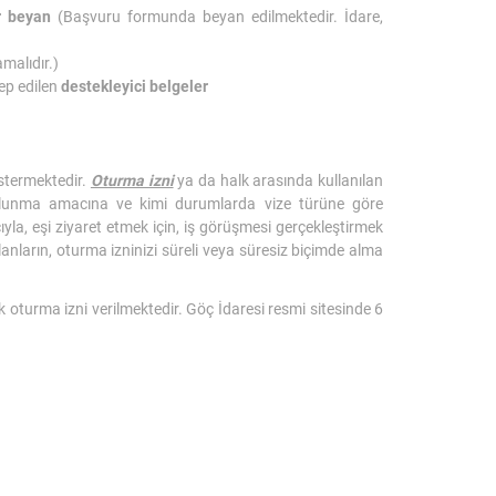
r beyan
(Başvuru formunda beyan edilmektedir. İdare,
malıdır.)
lep edilen
destekleyici belgeler
östermektedir.
Oturma izni
ya da halk arasında kullanılan
 bulunma amacına ve kimi durumlarda vize türüne göre
yla, eşi ziyaret etmek için, iş görüşmesi gerçekleştirmek
lanların, oturma izninizi süreli veya süresiz biçimde alma
lık oturma izni verilmektedir. Göç İdaresi resmi sitesinde 6