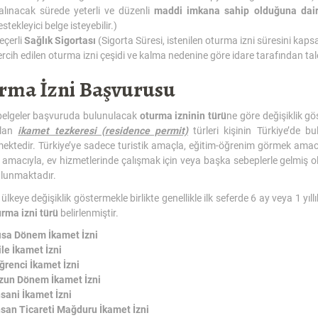
alınacak sürede yeterli ve düzenli
maddi imkana sahip olduğuna dai
stekleyici belge isteyebilir.)
eçerli
Sağlık Sigortası
(Sigorta Süresi, istenilen oturma izni süresini kapsa
ercih edilen oturma izni çeşidi ve kalma nedenine göre idare tarafından ta
rma İzni Başvurusu
 belgeler başvuruda bulunulacak
oturma izninin türü
ne göre değişiklik g
olan
ikamet tezkeresi (residence permit)
türleri kişinin Türkiye’de
mektedir. Türkiye’ye sadece turistik amaçla, eğitim-öğrenim görmek amacı
aj amacıyla, ev hizmetlerinde çalışmak için veya başka sebeplerle gelmiş o
ulunmaktadır.
ülkeye değişiklik göstermekle birlikte genellikle ilk seferde 6 ay veya 1 yıl
rma izni türü
belirlenmiştir.
ısa Dönem İkamet İzni
ile İkamet İzni
ğrenci İkamet İzni
zun Dönem İkamet İzni
nsani İkamet İzni
nsan Ticareti Mağduru İkamet İzni