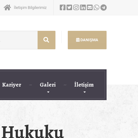
İletişim Bilgilerimiz
DANIŞMA
Kariyer
Galeri
İletişim
k Hukuku