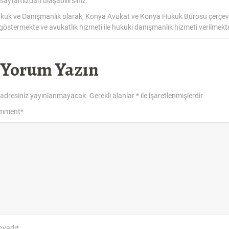
sayfamızdan ulaşabilirsiniz.
kuk ve Danışmanlık olarak, Konya Avukat ve Konya Hukuk Bürosu çerçev
 göstermekte ve avukatlık hizmeti ile hukuki danışmanlık hizmeti verilmekte
 Yorum Yazın
 adresiniz yayınlanmayacak.
Gerekli alanlar
*
ile işaretlenmişlerdir
omment
*
oyadı
*