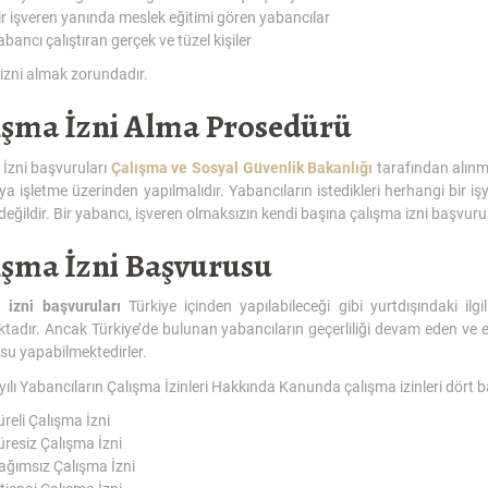
ir işveren yanında meslek eğitimi gören yabancılar
abancı çalıştıran gerçek ve tüzel kişiler
izni almak zorundadır.
ışma İzni Alma Prosedürü
İzni başvuruları
Çalışma ve Sosyal Güvenlik Bakanlığı
tarafından alınma
eya işletme üzerinden yapılmalıdır. Yabancıların istedikleri herhangi bir i
eğildir. Bir yabancı, işveren olmaksızın kendi başına çalışma izni başv
ışma İzni Başvurusu
 izni başvuruları
Türkiye içinden yapılabileceği gibi yurtdışındaki ilgil
tadır. Ancak Türkiye’de bulunan yabancıların geçerliliği devam eden ve en
su yapabilmektedirler.
ılı Yabancıların Çalışma İzinleri Hakkında Kanunda çalışma izinleri dört baş
üreli Çalışma İzni
üresiz Çalışma İzni
ağımsız Çalışma İzni