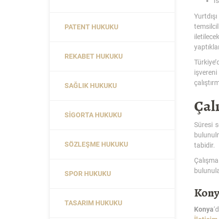
İ
Yurtdış
temsilci
PATENT HUKUKU
iletilec
yaptıkla
REKABET HUKUKU
Türkiye
işvereni
çalıştır
SAĞLIK HUKUKU
Çal
SIGORTA HUKUKU
Süresi 
bulunul
SÖZLEŞME HUKUKU
tabidir.
Çalışma 
bulunulab
SPOR HUKUKU
Kony
TASARIM HUKUKU
Konya
‘