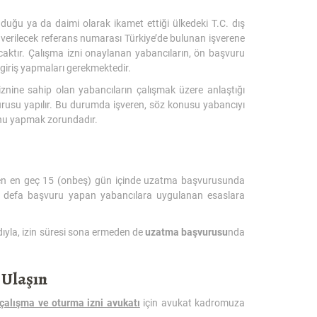
uğu ya da daimi olarak ikamet ettiği ülkedeki T.C. dış
e verilecek referans numarası Türkiye’de bulunan işverene
acaktır. Çalışma izni onaylanan yabancıların, ön başvuru
e giriş yapmaları gerekmektedir.
znine sahip olan yabancıların çalışmak üzere anlaştığı
urusu yapılır. Bu durumda işveren, söz konusu yabancıyı
sunu yapmak zorundadır.
aren en geç 15 (onbeş) gün içinde uzatma başvurusunda
lk defa başvuru yapan yabancılara uygulanan esaslara
ydıyla, izin süresi sona ermeden de
uzatma başvurusu
nda
 Ulaşın
çalışma ve oturma izni avukatı
için avukat kadromuza