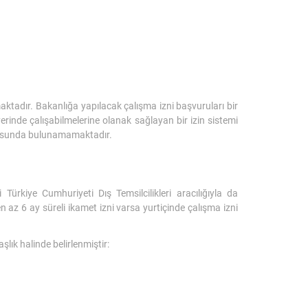
ktadır. Bakanlığa yapılacak çalışma izni başvuruları bir
şyerinde çalışabilmelerine olanak sağlayan bir izin sistemi
urusunda bulunamamaktadır.
i Türkiye Cumhuriyeti Dış Temsilcilikleri aracılığıyla da
 az 6 ay süreli ikamet izni varsa yurtiçinde çalışma izni
lık halinde belirlenmiştir: