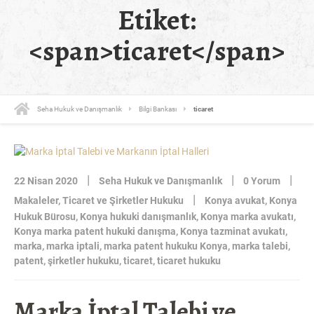
Etiket:
<span>ticaret</span>
Seha Hukuk ve Danışmanlık
Bilgi Bankası
ticaret
|
|
|
22 Nisan 2020
Seha Hukuk ve Danışmanlık
0 Yorum
|
Makaleler
,
Ticaret ve Şirketler Hukuku
Konya avukat
,
Konya
Hukuk Bürosu
,
Konya hukuki danışmanlık
,
Konya marka avukatı
,
Konya marka patent hukuki danışma
,
Konya tazminat avukatı
,
marka
,
marka iptali
,
marka patent hukuku Konya
,
marka talebi
,
patent
,
şirketler hukuku
,
ticaret
,
ticaret hukuku
Marka İptal Talebi ve