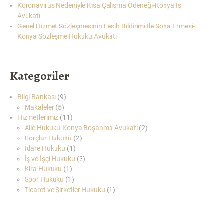
Koronavirüs Nedeniyle Kısa Çalışma Ödeneği-Konya İş
AVUKATI”
Avukatı
Genel Hizmet Sözleşmesinin Fesih Bildirimi İle Sona Ermesi-
Konya Sözleşme Hukuku Avukatı
Kategoriler
Bilgi Bankası
(9)
Makaleler
(5)
Hizmetlerimiz
(11)
Aile Hukuku-Konya Boşanma Avukatı
(2)
Borçlar Hukuku
(2)
İdare Hukuku
(1)
İş ve İşçi Hukuku
(3)
Kira Hukuku
(1)
Spor Hukuku
(1)
Ticaret ve Şirketler Hukuku
(1)