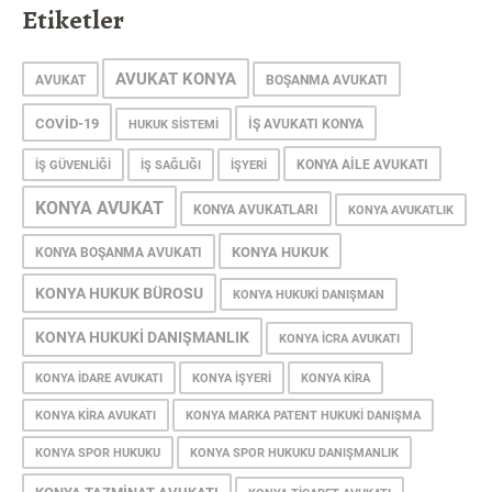
Etiketler
AVUKAT KONYA
AVUKAT
BOŞANMA AVUKATI
COVID-19
IŞ AVUKATI KONYA
HUKUK SISTEMI
KONYA AILE AVUKATI
IŞ GÜVENLIĞI
IŞ SAĞLIĞI
IŞYERI
KONYA AVUKAT
KONYA AVUKATLARI
KONYA AVUKATLIK
KONYA HUKUK
KONYA BOŞANMA AVUKATI
KONYA HUKUK BÜROSU
KONYA HUKUKI DANIŞMAN
KONYA HUKUKI DANIŞMANLIK
KONYA ICRA AVUKATI
KONYA IDARE AVUKATI
KONYA IŞYERI
KONYA KIRA
KONYA KIRA AVUKATI
KONYA MARKA PATENT HUKUKI DANIŞMA
KONYA SPOR HUKUKU
KONYA SPOR HUKUKU DANIŞMANLIK