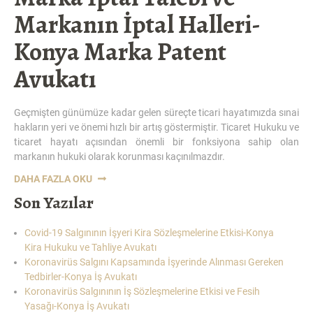
Markanın İptal Halleri-
Konya Marka Patent
Avukatı
Geçmişten günümüze kadar gelen süreçte ticari hayatımızda sınai
hakların yeri ve önemi hızlı bir artış göstermiştir. Ticaret Hukuku ve
ticaret hayatı açısından önemli bir fonksiyona sahip olan
markanın hukuki olarak korunması kaçınılmazdır.
“MARKA
DAHA FAZLA OKU
İPTAL
Son Yazılar
TALEBI
VE
Covid-19 Salgınının İşyeri Kira Sözleşmelerine Etkisi-Konya
MARKANIN
Kira Hukuku ve Tahliye Avukatı
İPTAL
Koronavirüs Salgını Kapsamında İşyerinde Alınması Gereken
HALLERI-
Tedbirler-Konya İş Avukatı
KONYA
Koronavirüs Salgınının İş Sözleşmelerine Etkisi ve Fesih
MARKA
Yasağı-Konya İş Avukatı
PATENT