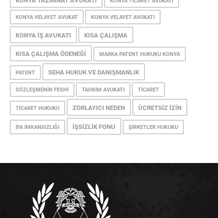
KONYA TAZMINAT AVUKATI
KONYA TICARET AVUKATI
KONYA VELAYET AVUKAT
KONYA VELAYET AVUKATI
KONYA İŞ AVUKATI
KISA ÇALIŞMA
KISA ÇALIŞMA ÖDENEĞI
MARKA PATENT HUKUKU KONYA
SEHA HUKUK VE DANIŞMANLIK
PATENT
SÖZLEŞMENIN FESHI
TAHKIM AVUKATI
TICARET
ZORLAYICI NEDEN
ÜCRETSIZ İZIN
TICARET HUKUKU
İŞSIZLIK FONU
İFA İMKANSIZLIĞI
ŞIRKETLER HUKUKU