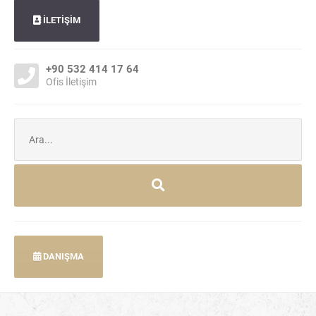
İLETİŞİM
+90 532 414 17 64
Ofis İletişim
Şunu
ara:
DANIŞMA