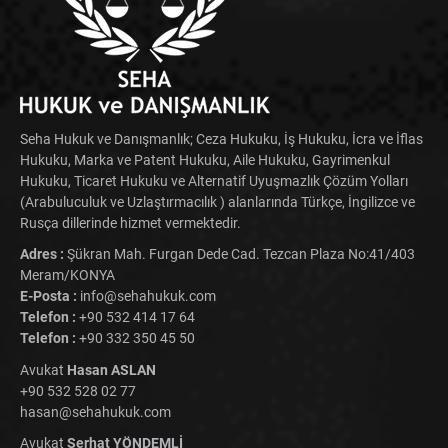
Seha Hukuk ve Danışmanlık; Ceza Hukuku, İş Hukuku, İcra ve İflas
Hukuku, Marka ve Patent Hukuku, Aile Hukuku, Gayrimenkul
Hukuku, Ticaret Hukuku ve Alternatif Uyuşmazlık Çözüm Yolları
(Arabuluculuk ve Uzlaştırmacılık ) alanlarında Türkçe, İngilizce ve
Rusça dillerinde hizmet vermektedir.
Adres :
Şükran Mah. Furgan Dede Cad. Tezcan Plaza No:41/403
Meram/KONYA
E-Posta :
info@sehahukuk.com
Telefon :
+90 532 414 17 64
Telefon :
+90 332 350 45 50
Avukat
Hasan ASLAN
+90 532 528 02 77
hasan@sehahukuk.com
Avukat
Serhat YÖNDEMLİ