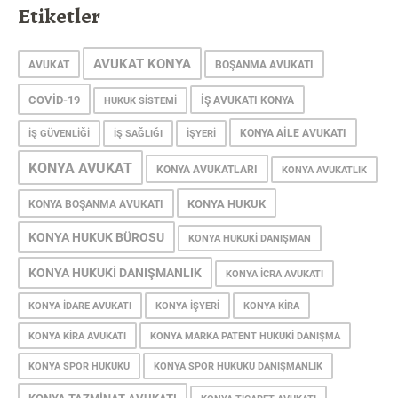
Etiketler
AVUKAT KONYA
AVUKAT
BOŞANMA AVUKATI
COVID-19
IŞ AVUKATI KONYA
HUKUK SISTEMI
KONYA AILE AVUKATI
IŞ GÜVENLIĞI
IŞ SAĞLIĞI
IŞYERI
KONYA AVUKAT
KONYA AVUKATLARI
KONYA AVUKATLIK
KONYA HUKUK
KONYA BOŞANMA AVUKATI
KONYA HUKUK BÜROSU
KONYA HUKUKI DANIŞMAN
KONYA HUKUKI DANIŞMANLIK
KONYA ICRA AVUKATI
KONYA IDARE AVUKATI
KONYA IŞYERI
KONYA KIRA
KONYA KIRA AVUKATI
KONYA MARKA PATENT HUKUKI DANIŞMA
KONYA SPOR HUKUKU
KONYA SPOR HUKUKU DANIŞMANLIK