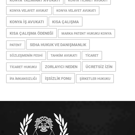
KONYA TAZMINAT AVUKATI
KONYA TICARET AVUKATI
KONYA VELAYET AVUKAT
KONYA VELAYET AVUKATI
KONYA İŞ AVUKATI
KISA ÇALIŞMA
KISA ÇALIŞMA ÖDENEĞI
MARKA PATENT HUKUKU KONYA
SEHA HUKUK VE DANIŞMANLIK
PATENT
SÖZLEŞMENIN FESHI
TAHKIM AVUKATI
TICARET
ZORLAYICI NEDEN
ÜCRETSIZ İZIN
TICARET HUKUKU
İŞSIZLIK FONU
İFA İMKANSIZLIĞI
ŞIRKETLER HUKUKU