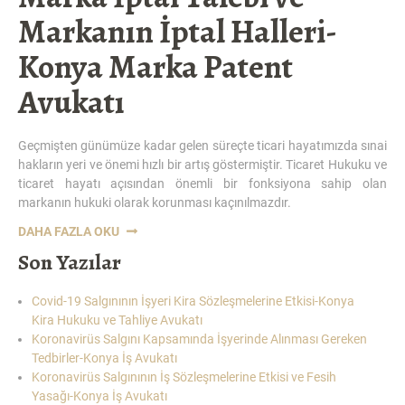
Markanın İptal Halleri-
Konya Marka Patent
Avukatı
Geçmişten günümüze kadar gelen süreçte ticari hayatımızda sınai
hakların yeri ve önemi hızlı bir artış göstermiştir. Ticaret Hukuku ve
ticaret hayatı açısından önemli bir fonksiyona sahip olan
markanın hukuki olarak korunması kaçınılmazdır.
“MARKA
DAHA FAZLA OKU
İPTAL
Son Yazılar
TALEBI
VE
Covid-19 Salgınının İşyeri Kira Sözleşmelerine Etkisi-Konya
MARKANIN
Kira Hukuku ve Tahliye Avukatı
İPTAL
Koronavirüs Salgını Kapsamında İşyerinde Alınması Gereken
HALLERI-
Tedbirler-Konya İş Avukatı
KONYA
Koronavirüs Salgınının İş Sözleşmelerine Etkisi ve Fesih
MARKA
Yasağı-Konya İş Avukatı
PATENT