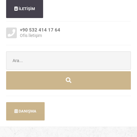
İLETİŞİM
+90 532 414 17 64
Ofis İletişim
Şunu
ara:
DANIŞMA