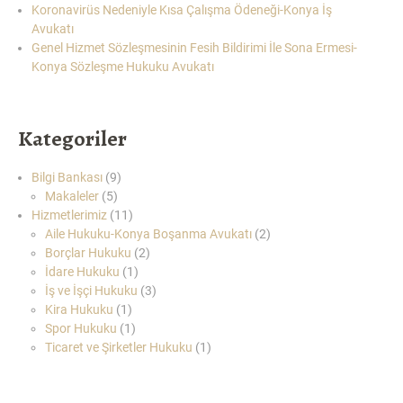
Koronavirüs Nedeniyle Kısa Çalışma Ödeneği-Konya İş
AVUKATI”
Avukatı
Genel Hizmet Sözleşmesinin Fesih Bildirimi İle Sona Ermesi-
Konya Sözleşme Hukuku Avukatı
Kategoriler
Bilgi Bankası
(9)
Makaleler
(5)
Hizmetlerimiz
(11)
Aile Hukuku-Konya Boşanma Avukatı
(2)
Borçlar Hukuku
(2)
İdare Hukuku
(1)
İş ve İşçi Hukuku
(3)
Kira Hukuku
(1)
Spor Hukuku
(1)
Ticaret ve Şirketler Hukuku
(1)