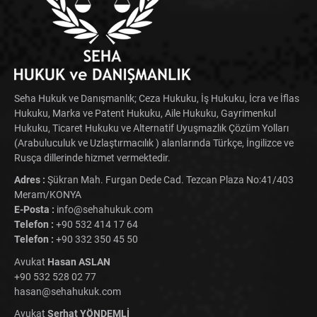
Seha Hukuk ve Danışmanlık; Ceza Hukuku, İş Hukuku, İcra ve İflas
Hukuku, Marka ve Patent Hukuku, Aile Hukuku, Gayrimenkul
Hukuku, Ticaret Hukuku ve Alternatif Uyuşmazlık Çözüm Yolları
(Arabuluculuk ve Uzlaştırmacılık ) alanlarında Türkçe, İngilizce ve
Rusça dillerinde hizmet vermektedir.
Adres :
Şükran Mah. Furgan Dede Cad. Tezcan Plaza No:41/403
Meram/KONYA
E-Posta :
info@sehahukuk.com
Telefon :
+90 532 414 17 64
Telefon :
+90 332 350 45 50
Avukat
Hasan ASLAN
+90 532 528 02 77
hasan@sehahukuk.com
Avukat
Serhat YÖNDEMLİ