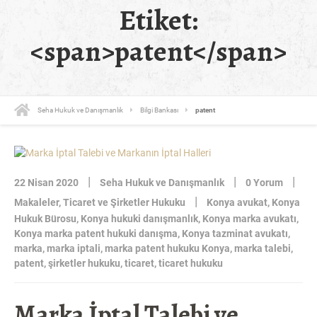
Etiket:
<span>patent</span>
Seha Hukuk ve Danışmanlık
Bilgi Bankası
patent
|
|
|
22 Nisan 2020
Seha Hukuk ve Danışmanlık
0 Yorum
|
Makaleler
,
Ticaret ve Şirketler Hukuku
Konya avukat
,
Konya
Hukuk Bürosu
,
Konya hukuki danışmanlık
,
Konya marka avukatı
,
Konya marka patent hukuki danışma
,
Konya tazminat avukatı
,
marka
,
marka iptali
,
marka patent hukuku Konya
,
marka talebi
,
patent
,
şirketler hukuku
,
ticaret
,
ticaret hukuku
Marka İptal Talebi ve