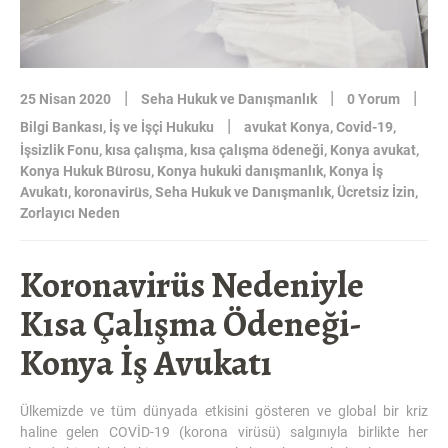
|
|
|
25 Nisan 2020
Seha Hukuk ve Danışmanlık
0 Yorum
|
Bilgi Bankası
,
İş ve İşçi Hukuku
avukat Konya
,
Covid-19
,
İşsizlik Fonu
,
kısa çalışma
,
kısa çalışma ödeneği
,
Konya avukat
,
Konya Hukuk Bürosu
,
Konya hukuki danışmanlık
,
Konya İş
Avukatı
,
koronavirüs
,
Seha Hukuk ve Danışmanlık
,
Ücretsiz İzin
,
Zorlayıcı Neden
Koronavirüs Nedeniyle
Kısa Çalışma Ödeneği-
Konya İş Avukatı
Ülkemizde ve tüm dünyada etkisini gösteren ve global bir kriz
haline gelen COVİD-19 (korona virüsü) salgınıyla birlikte her