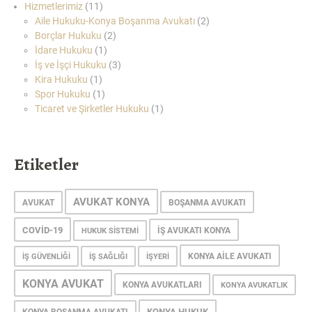
Hizmetlerimiz
(11)
Aile Hukuku-Konya Boşanma Avukatı
(2)
Borçlar Hukuku
(2)
İdare Hukuku
(1)
İş ve İşçi Hukuku
(3)
Kira Hukuku
(1)
Spor Hukuku
(1)
Ticaret ve Şirketler Hukuku
(1)
Etiketler
AVUKAT KONYA
AVUKAT
BOŞANMA AVUKATI
COVID-19
IŞ AVUKATI KONYA
HUKUK SISTEMI
KONYA AILE AVUKATI
IŞ GÜVENLIĞI
IŞ SAĞLIĞI
IŞYERI
KONYA AVUKAT
KONYA AVUKATLARI
KONYA AVUKATLIK
KONYA HUKUK