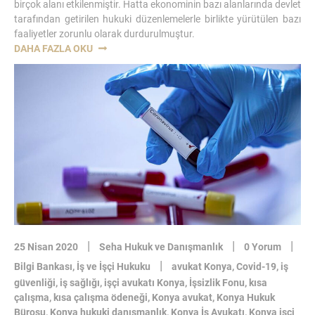
birçok alanı etkilenmiştir. Hatta ekonominin bazı alanlarında devlet
tarafından getirilen hukuki düzenlemelerle birlikte yürütülen bazı
faaliyetler zorunlu olarak durdurulmuştur.
“COVID-
DAHA FAZLA OKU
19
SALGINININ
İŞYERI
KIRA
SÖZLEŞMELERINE
ETKISI-
KONYA
KIRA
HUKUKU
VE
TAHLIYE
AVUKATI”
|
|
|
25 Nisan 2020
Seha Hukuk ve Danışmanlık
0 Yorum
|
Bilgi Bankası
,
İş ve İşçi Hukuku
avukat Konya
,
Covid-19
,
iş
güvenliği
,
iş sağlığı
,
işçi avukatı Konya
,
İşsizlik Fonu
,
kısa
çalışma
,
kısa çalışma ödeneği
,
Konya avukat
,
Konya Hukuk
Bürosu
,
Konya hukuki danışmanlık
,
Konya İş Avukatı
,
Konya işçi