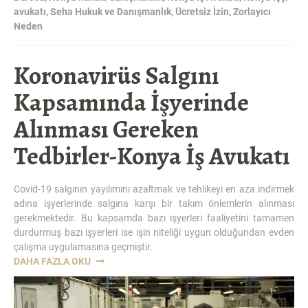
avukatı
,
Seha Hukuk ve Danışmanlık
,
Ücretsiz İzin
,
Zorlayıcı
Neden
Koronavirüs Salgını
Kapsamında İşyerinde
Alınması Gereken
Tedbirler-Konya İş Avukatı
Covid-19 salgının yayılımını azaltmak ve tehlikeyi en aza indirmek
adına işyerlerinde salgına karşı bir takım önlemlerin alınması
gerekmektedir. Bu kapsamda bazı işyerleri faaliyetini tamamen
durdurmuş bazı işyerleri ise işin niteliği uygun olduğundan evden
çalışma uygulamasına geçmiştir.
“KORONAVIRÜS
DAHA FAZLA OKU
SALGINI
KAPSAMINDA
İŞYERINDE