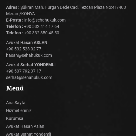
Adres :
Şükran Mah. Furgan Dede Cad. Tezcan Plaza No:41/403
Meram/KONYA
E-Posta :
info@sehahukuk.com
Telefon :
+90 532 414 17 64
Telefon :
+90 332 350 45 50
Avukat
Hasan ASLAN
+90 532 528 02 77
hasan@sehahukuk.com
Avukat
Serhat YÖNDEMLİ
+90 507 792 37 17
serhat@sehahukuk.com
Menü
Ana Sayfa
Hizmetlerimiz
Kurumsal
Avukat Hasan Aslan
Avukat Serhat Yöndemli