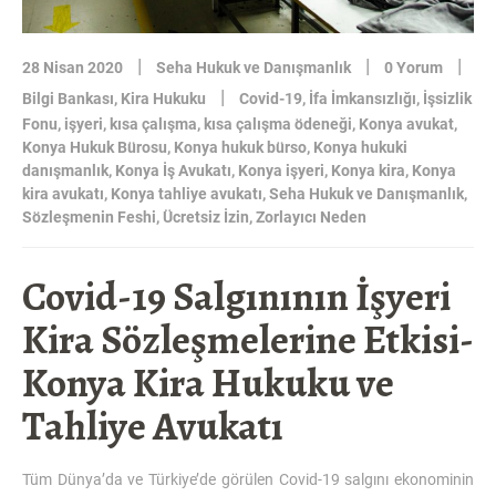
|
|
|
28 Nisan 2020
Seha Hukuk ve Danışmanlık
0 Yorum
|
Bilgi Bankası
,
Kira Hukuku
Covid-19
,
İfa İmkansızlığı
,
İşsizlik
Fonu
,
işyeri
,
kısa çalışma
,
kısa çalışma ödeneği
,
Konya avukat
,
Konya Hukuk Bürosu
,
Konya hukuk bürso
,
Konya hukuki
danışmanlık
,
Konya İş Avukatı
,
Konya işyeri
,
Konya kira
,
Konya
kira avukatı
,
Konya tahliye avukatı
,
Seha Hukuk ve Danışmanlık
,
Sözleşmenin Feshi
,
Ücretsiz İzin
,
Zorlayıcı Neden
Covid-19 Salgınının İşyeri
Kira Sözleşmelerine Etkisi-
Konya Kira Hukuku ve
Tahliye Avukatı
Tüm Dünya’da ve Türkiye’de görülen Covid-19 salgını ekonominin