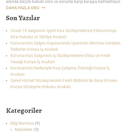
alanda birçok hukuki soru ve sorunla karşı karşıya kalmaktayız.
“KORONAVIRÜS
DAHA FAZLA OKU
NEDENIYLE
Son Yazılar
KISA
ÇALIŞMA
Covid-19 Salgınının İşyeri Kira Sözleşmelerine Etkisi-Konya
ÖDENEĞI-
Kira Hukuku ve Tahliye Avukatı
KONYA
Koronavirüs Salgını Kapsamında İşyerinde Alınması Gereken
İŞ
Tedbirler-Konya İş Avukatı
AVUKATI”
Koronavirüs Salgınının İş Sözleşmelerine Etkisi ve Fesih
Yasağı-Konya İş Avukatı
Koronavirüs Nedeniyle Kısa Çalışma Ödeneği-Konya İş
Avukatı
Genel Hizmet Sözleşmesinin Fesih Bildirimi İle Sona Ermesi-
Konya Sözleşme Hukuku Avukatı
Kategoriler
Bilgi Bankası
(9)
Makaleler
(5)