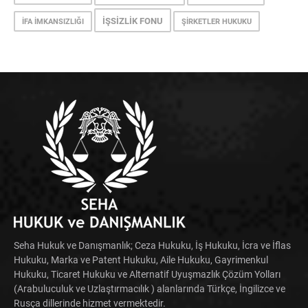
İŞSIZLIK FONU
İFA İMKANSIZLIĞI
ŞIRKETLER HUKUKU
Seha Hukuk ve Danışmanlık; Ceza Hukuku, İş Hukuku, İcra ve İflas
Hukuku, Marka ve Patent Hukuku, Aile Hukuku, Gayrimenkul
Hukuku, Ticaret Hukuku ve Alternatif Uyuşmazlık Çözüm Yolları
(Arabuluculuk ve Uzlaştırmacılık ) alanlarında Türkçe, İngilizce ve
Rusça dillerinde hizmet vermektedir.