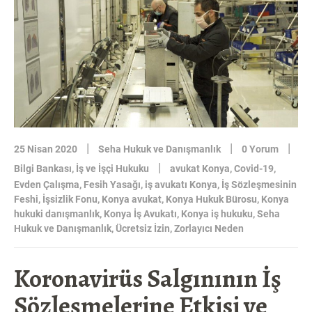
ALINMASI
GEREKEN
TEDBIRLER-
KONYA
İŞ
AVUKATI”
|
|
|
25 Nisan 2020
Seha Hukuk ve Danışmanlık
0 Yorum
|
Bilgi Bankası
,
İş ve İşçi Hukuku
avukat Konya
,
Covid-19
,
Evden Çalışma
,
Fesih Yasağı
,
iş avukatı Konya
,
İş Sözleşmesinin
Feshi
,
İşsizlik Fonu
,
Konya avukat
,
Konya Hukuk Bürosu
,
Konya
hukuki danışmanlık
,
Konya İş Avukatı
,
Konya iş hukuku
,
Seha
Hukuk ve Danışmanlık
,
Ücretsiz İzin
,
Zorlayıcı Neden
Koronavirüs Salgınının İş
Sözleşmelerine Etkisi ve