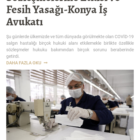
Fesih Yasağı-Konya İş
Avukatı
Şu günlerde ülkemizde ve tüm dünyada görülmekte olan COVİD-19
salgın hastalığı birçok hukuki alanı etkilemekle birlikte özellikle
sözleşmeler hukuku bakımından birçok sorunu beraberinde
getirdi.
“KORONAVIRÜS
DAHA FAZLA OKU
SALGINININ
İŞ
SÖZLEŞMELERINE
ETKISI
VE
FESIH
YASAĞI-
KONYA
İŞ
AVUKATI”