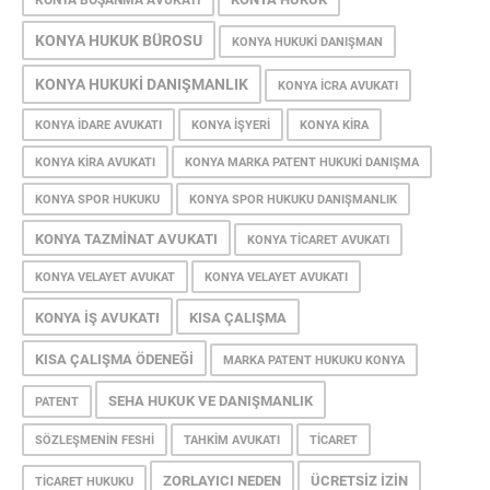
KONYA BOŞANMA AVUKATI
KONYA HUKUK BÜROSU
KONYA HUKUKI DANIŞMAN
KONYA HUKUKI DANIŞMANLIK
KONYA ICRA AVUKATI
KONYA IDARE AVUKATI
KONYA IŞYERI
KONYA KIRA
KONYA KIRA AVUKATI
KONYA MARKA PATENT HUKUKI DANIŞMA
KONYA SPOR HUKUKU
KONYA SPOR HUKUKU DANIŞMANLIK
KONYA TAZMINAT AVUKATI
KONYA TICARET AVUKATI
KONYA VELAYET AVUKAT
KONYA VELAYET AVUKATI
KONYA İŞ AVUKATI
KISA ÇALIŞMA
KISA ÇALIŞMA ÖDENEĞI
MARKA PATENT HUKUKU KONYA
SEHA HUKUK VE DANIŞMANLIK
PATENT
SÖZLEŞMENIN FESHI
TAHKIM AVUKATI
TICARET
ZORLAYICI NEDEN
ÜCRETSIZ İZIN
TICARET HUKUKU