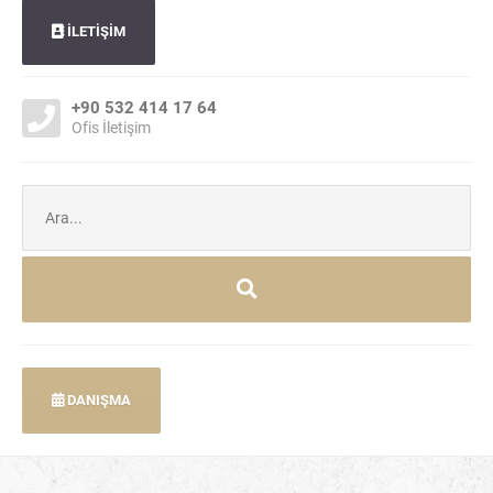
İLETİŞİM
+90 532 414 17 64
Ofis İletişim
Şunu
ara:
DANIŞMA