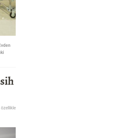
Evden
ki
esih
zellikle