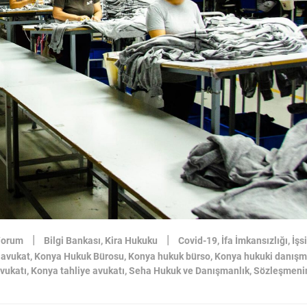
|
|
Yorum
Bilgi Bankası
,
Kira Hukuku
Covid-19
,
İfa İmkansızlığı
,
İşsi
 avukat
,
Konya Hukuk Bürosu
,
Konya hukuk bürso
,
Konya hukuki danışm
vukatı
,
Konya tahliye avukatı
,
Seha Hukuk ve Danışmanlık
,
Sözleşmeni