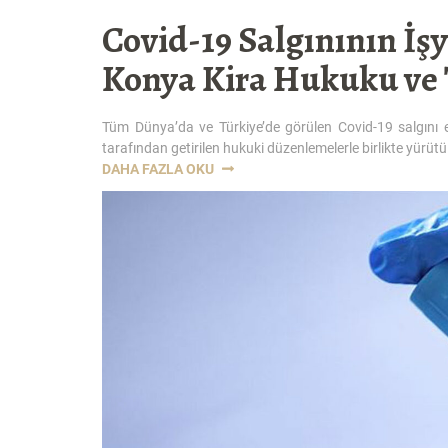
Covid-19 Salgınının İşy
Konya Kira Hukuku ve 
Tüm Dünya’da ve Türkiye’de görülen Covid-19 salgını e
tarafından getirilen hukuki düzenlemelerle birlikte yürüt
“COVID-
DAHA FAZLA OKU
19
SALGINININ
İŞYERI
KIRA
SÖZLEŞMELERINE
ETKISI-
KONYA
KIRA
HUKUKU
VE
TAHLIYE
AVUKATI”