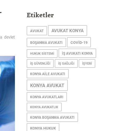
-
Etiketler
AVUKAT KONYA
AVUKAT
a devlet
COVID-19
BOŞANMA AVUKATI
IŞ AVUKATI KONYA
HUKUK SISTEMI
IŞ GÜVENLIĞI
IŞ SAĞLIĞI
IŞYERI
KONYA AILE AVUKATI
KONYA AVUKAT
KONYA AVUKATLARI
KONYA AVUKATLIK
KONYA BOŞANMA AVUKATI
KONYA HUKUK