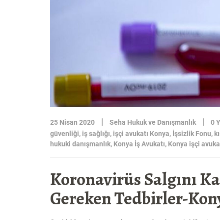
|
|
25 Nisan 2020
Seha Hukuk ve Danışmanlık
0 
güvenliği
,
iş sağlığı
,
işçi avukatı Konya
,
İşsizlik Fonu
,
k
hukuki danışmanlık
,
Konya İş Avukatı
,
Konya işçi avuka
Koronavirüs Salgını K
Gereken Tedbirler-Kony