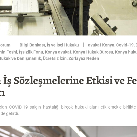
|
|
Yorum
Bilgi Bankası
,
İş ve İşçi Hukuku
avukat Konya
,
Covid-19
,
nin Feshi
,
İşsizlik Fonu
,
Konya avukat
,
Konya Hukuk Bürosu
,
Konya huku
Hukuk ve Danışmanlık
,
Ücretsiz İzin
,
Zorlayıcı Neden
İş Sözleşmelerine Etkisi ve F
tı
 COVİD-19 salgın hastalığı birçok hukuki alanı etkilemekle birlikte ö
e getirdi.