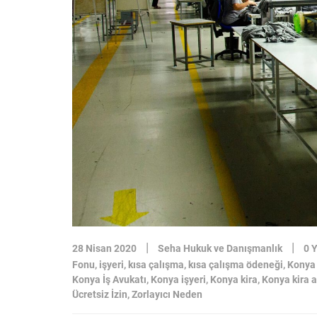
|
|
28 Nisan 2020
Seha Hukuk ve Danışmanlık
0 
Fonu
,
işyeri
,
kısa çalışma
,
kısa çalışma ödeneği
,
Konya
Konya İş Avukatı
,
Konya işyeri
,
Konya kira
,
Konya kira a
Ücretsiz İzin
,
Zorlayıcı Neden