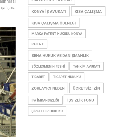
KONYA VELAYET AVUKATI
alınması
n çalışma
KONYA İŞ AVUKATI
KISA ÇALIŞMA
KISA ÇALIŞMA ÖDENEĞI
MARKA PATENT HUKUKU KONYA
PATENT
SEHA HUKUK VE DANIŞMANLIK
SÖZLEŞMENIN FESHI
TAHKIM AVUKATI
TICARET
TICARET HUKUKU
ZORLAYICI NEDEN
ÜCRETSIZ İZIN
İŞSIZLIK FONU
İFA İMKANSIZLIĞI
ŞIRKETLER HUKUKU