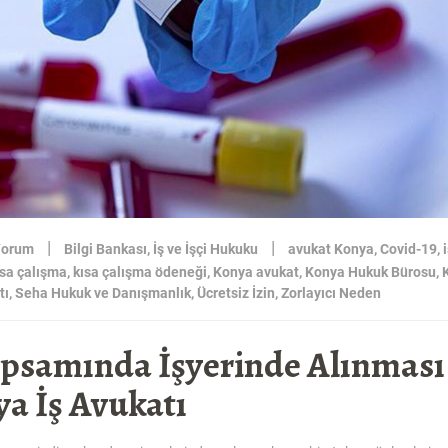
|
|
Yorum
Bilgi Bankası
,
İş ve İşçi Hukuku
avukat Konya
,
Covid-19
,
ısa çalışma
,
kısa çalışma ödeneği
,
Konya avukat
,
Konya Hukuk Bürosu
,
tı
,
Seha Hukuk ve Danışmanlık
,
Ücretsiz İzin
,
Zorlayıcı Neden
apsamında İşyerinde Alınması
a İş Avukatı