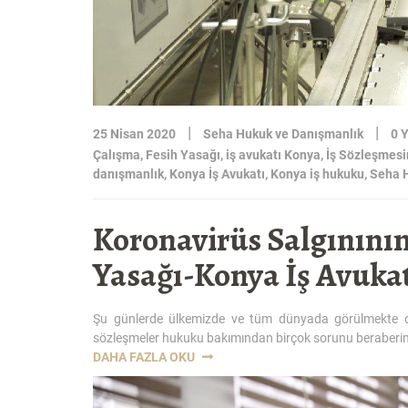
|
|
25 Nisan 2020
Seha Hukuk ve Danışmanlık
0 
Çalışma
,
Fesih Yasağı
,
iş avukatı Konya
,
İş Sözleşmesi
danışmanlık
,
Konya İş Avukatı
,
Konya iş hukuku
,
Seha 
Koronavirüs Salgınının 
Yasağı-Konya İş Avuka
Şu günlerde ülkemizde ve tüm dünyada görülmekte olan
sözleşmeler hukuku bakımından birçok sorunu beraberind
“KORONAVIRÜS
DAHA FAZLA OKU
SALGINININ
İŞ