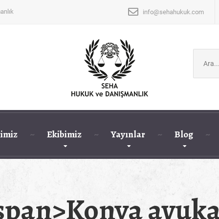
anlık
info@sehahukuk.com
Şunu
ara:
imiz
Ekibimiz
Yayınlar
Blog
<span>Konya avuk