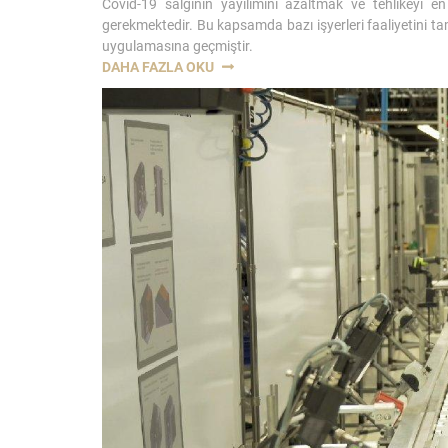
Covid-19 salgının yayılımını azaltmak ve tehlikeyi e
gerekmektedir. Bu kapsamda bazı işyerleri faaliyetini t
uygulamasına geçmiştir.
“KORONAVIRÜS
DAHA FAZLA OKU
SALGINI
KAPSAMINDA
İŞYERINDE
ALINMASI
GEREKEN
TEDBIRLER-
KONYA
İŞ
AVUKATI”