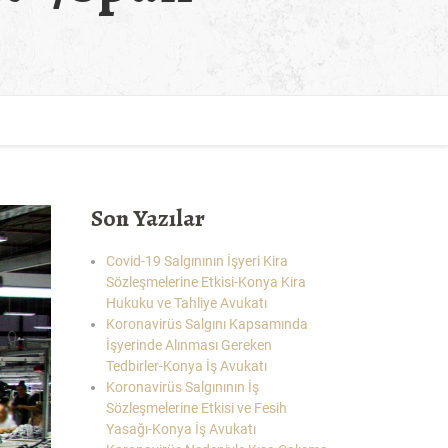
Son Yazılar
Covid-19 Salgınının İşyeri Kira
Sözleşmelerine Etkisi-Konya Kira
Hukuku ve Tahliye Avukatı
Koronavirüs Salgını Kapsamında
İşyerinde Alınması Gereken
Tedbirler-Konya İş Avukatı
Koronavirüs Salgınının İş
Sözleşmelerine Etkisi ve Fesih
Yasağı-Konya İş Avukatı