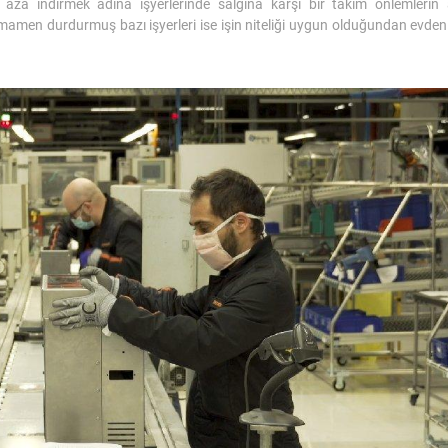
n aza indirmek adına işyerlerinde salgına karşı bir takım önlemlerin 
amamen durdurmuş bazı işyerleri ise işin niteliği uygun olduğundan evde