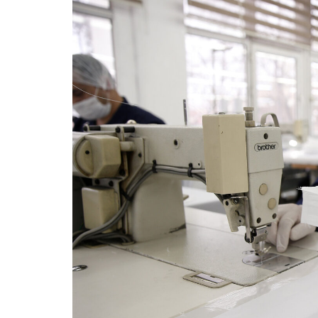
SÖZLEŞMELERINE
ETKISI
VE
FESIH
YASAĞI-
KONYA
İŞ
AVUKATI”