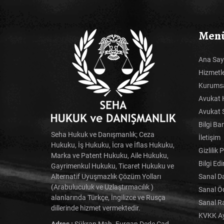
Men
Ana Say
Hizmetl
Kurums
Avukat 
Avukat 
Bilgi Ba
Seha Hukuk ve Danışmanlık; Ceza
İletişim
Hukuku, İş Hukuku, İcra ve İflas Hukuku,
Gizlilik 
Marka ve Patent Hukuku, Aile Hukuku,
Bilgi Ed
Gayrimenkul Hukuku, Ticaret Hukuku ve
Sanal D
Alternatif Uyuşmazlık Çözüm Yolları
(Arabuluculuk ve Uzlaştırmacılık )
Sanal 
alanlarında Türkçe, İngilizce ve Rusça
Sanal R
dillerinde hizmet vermektedir.
KVKK Ay
Adres :
Şükran Mah. Furgan Dede Cad.