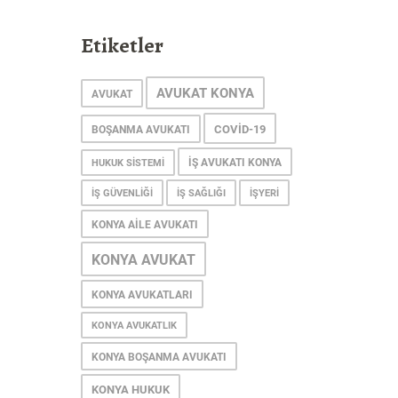
Etiketler
AVUKAT KONYA
AVUKAT
COVID-19
BOŞANMA AVUKATI
IŞ AVUKATI KONYA
HUKUK SISTEMI
IŞ GÜVENLIĞI
IŞ SAĞLIĞI
IŞYERI
KONYA AILE AVUKATI
KONYA AVUKAT
KONYA AVUKATLARI
KONYA AVUKATLIK
KONYA BOŞANMA AVUKATI
KONYA HUKUK