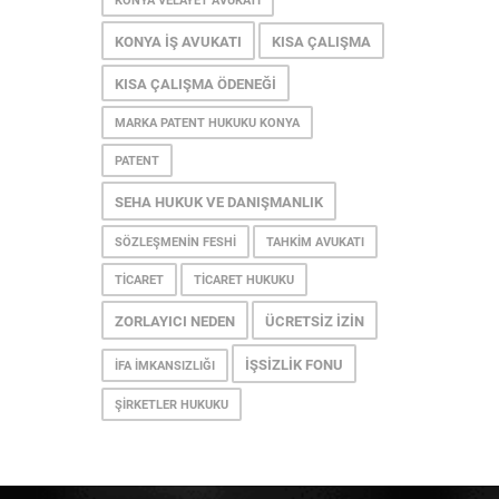
KONYA VELAYET AVUKATI
KONYA İŞ AVUKATI
KISA ÇALIŞMA
KISA ÇALIŞMA ÖDENEĞI
MARKA PATENT HUKUKU KONYA
PATENT
SEHA HUKUK VE DANIŞMANLIK
SÖZLEŞMENIN FESHI
TAHKIM AVUKATI
TICARET
TICARET HUKUKU
ZORLAYICI NEDEN
ÜCRETSIZ İZIN
İŞSIZLIK FONU
İFA İMKANSIZLIĞI
ŞIRKETLER HUKUKU