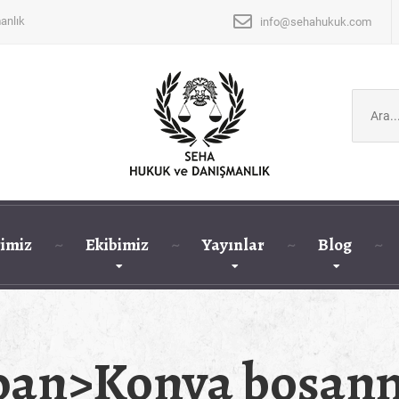
anlık
info@sehahukuk.com
Şunu
ara:
imiz
Ekibimiz
Yayınlar
Blog
<span>Konya boşan