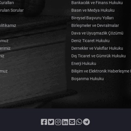
uralları
Bankacılık ve Finans Hukuku
rulan Sorular
Basın ve Medya Hukuku
Bireysel Başvuru Yolları
olitikamız
Birleşmeler ve Devralmalar
Dava ve Uyuşmazlık Çözümü
umuz
Deniz Ticaret Hukuku
erimiz
Dernekler ve Vakıflar Hukuku
miz
Dış Ticaret ve Gümrük Hukuku
Enerji Hukuku
umuz
Bilişim ve Elektronik Haberleşm
Boşanma Hukuku