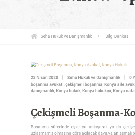
Seha Hukuk ve Danışmanlık
Bilgi Bankası
|
|
23 Nisan 2020
Seha Hukuk ve Danışmanlık
0 
boşanma avukatı
,
çekişmeli boşanma
,
Konya aile avuk
danışmanlık
,
Konya hukuk
,
Konya hukukçu
,
Konya nafa
Çekişmeli Boşanma-Ko
Boşanma sürecinde eşler ya anlaşarak ya da çekişerek
uzlaşmamış olmasına göre açılacak dava,ya anlaşmalı b