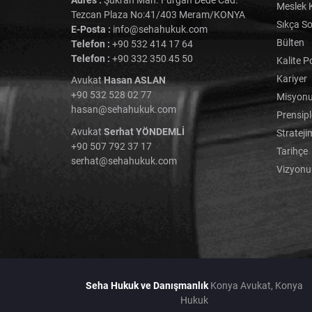
Meslek K
Tezcan Plaza No:41/403 Meram/KONYA
Sıkça So
E-Posta :
info@sehahukuk.com
Bülten
Telefon :
+90 532 414 17 64
Telefon :
+90 332 350 45 50
Kalite P
Kariyer
Avukat
Hasan ASLAN
+90 532 528 02 77
Misyon
hasan@sehahukuk.com
Prensipl
Avukat
Serhat YÖNDEMLİ
Strateji
+90 507 792 37 17
Tarihçe
serhat@sehahukuk.com
Vizyon
Seha Hukuk ve Danışmanlık
Konya Avukat, Konya
Hukuk