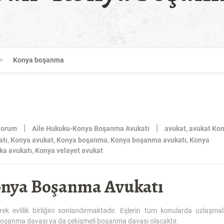
Konya boşanma
|
|
Yorum
Aile Hukuku-Konya Boşanma Avukatı
avukat
,
avukat Ko
atı
,
Konya avukat
,
Konya boşanma
,
Konya boşanma avukatı
,
Konya
ka avukatı
,
Konya velayet avukat
nya Boşanma Avukatı
 evlilik birliğini sonlandırmaktadır. Eşlerin tüm konularda uzlaşmal
oşanma davası ya da çekişmeli boşanma davası olacaktır.