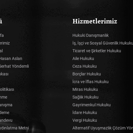
ü
Hizmetlerimiz
fa
Hukuki Danışmanlık
erimiz
İş, İşçi ve Sosyal Güvenlik Hukuk
al
Ticaret ve Şirketler Hukuku
Hasan Aslan
Aile Hukuku
Serhat Yöndemli
Ceza Hukuku
nkası
Borçlar Hukuku
İcra ve İflas Hukuku
Politikası
Miras Hukuku
inme
Sağlık Hukuku
anışma
Gayrimenkul Hukuku
Ödeme
İdare Hukuku
andevu
Vergi Hukuku
dınlatma Metni
Alternatif Uyuşmazlık Çözüm Yön