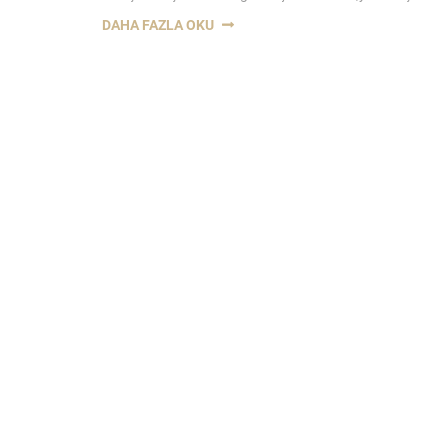
“ÇEKIŞMELI
DAHA FAZLA OKU
BOŞANMA-
KONYA
BOŞANMA
AVUKATI”