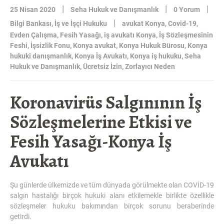
|
|
|
25 Nisan 2020
Seha Hukuk ve Danışmanlık
0 Yorum
|
Bilgi Bankası
,
İş ve İşçi Hukuku
avukat Konya
,
Covid-19
,
Evden Çalışma
,
Fesih Yasağı
,
iş avukatı Konya
,
İş Sözleşmesinin
Feshi
,
İşsizlik Fonu
,
Konya avukat
,
Konya Hukuk Bürosu
,
Konya
hukuki danışmanlık
,
Konya İş Avukatı
,
Konya iş hukuku
,
Seha
Hukuk ve Danışmanlık
,
Ücretsiz İzin
,
Zorlayıcı Neden
Koronavirüs Salgınının İş
Sözleşmelerine Etkisi ve
Fesih Yasağı-Konya İş
Avukatı
Şu günlerde ülkemizde ve tüm dünyada görülmekte olan COVİD-19
salgın hastalığı birçok hukuki alanı etkilemekle birlikte özellikle
sözleşmeler hukuku bakımından birçok sorunu beraberinde
getirdi.