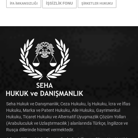
İŞSIZLIK FONU
İFA İMKANSIZLIĞI
ŞIRKETLER HUKUKU
Seha Hukuk ve Danışmanlık; Ceza Hukuku, İş Hukuku, İcra ve İflas
Hukuku, Marka ve Patent Hukuku, Aile Hukuku, Gayrimenkul
Hukuku, Ticaret Hukuku ve Alternatif Uyuşmazlık Çözüm Yolları
(Arabuluculuk ve Uzlaştırmacılık ) alanlarında Türkçe, İngilizce ve
Rusça dillerinde hizmet vermektedir.