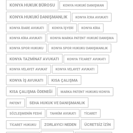
KONYA HUKUK BÜROSU
KONYA HUKUKI DANIŞMAN
KONYA HUKUKI DANIŞMANLIK
KONYA ICRA AVUKATI
KONYA IDARE AVUKATI
KONYA IŞYERI
KONYA KIRA
KONYA KIRA AVUKATI
KONYA MARKA PATENT HUKUKI DANIŞMA
KONYA SPOR HUKUKU
KONYA SPOR HUKUKU DANIŞMANLIK
KONYA TAZMINAT AVUKATI
KONYA TICARET AVUKATI
KONYA VELAYET AVUKAT
KONYA VELAYET AVUKATI
KONYA İŞ AVUKATI
KISA ÇALIŞMA
KISA ÇALIŞMA ÖDENEĞI
MARKA PATENT HUKUKU KONYA
SEHA HUKUK VE DANIŞMANLIK
PATENT
SÖZLEŞMENIN FESHI
TAHKIM AVUKATI
TICARET
ZORLAYICI NEDEN
ÜCRETSIZ İZIN
TICARET HUKUKU