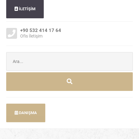
İLETİŞİM
+90 532 414 17 64
Ofis İletişim
Şunu
ara:
DANIŞMA