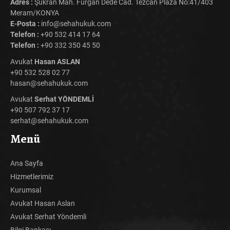
Adres :
Şükran Mah. Furgan Dede Cad. Tezcan Plaza No:41/403
Meram/KONYA
E-Posta :
info@sehahukuk.com
Telefon :
+90 532 414 17 64
Telefon :
+90 332 350 45 50
Avukat
Hasan ASLAN
+90 532 528 02 77
hasan@sehahukuk.com
Avukat
Serhat YÖNDEMLİ
+90 507 792 37 17
serhat@sehahukuk.com
Menü
Ana Sayfa
Hizmetlerimiz
Kurumsal
Avukat Hasan Aslan
Avukat Serhat Yöndemli
Bilgi Bankası