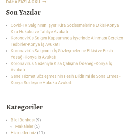
“KORONAVIRÜS
DAHA FAZLA OKU
SALGINININ
Son Yazılar
İŞ
SÖZLEŞMELERINE
Covid-19 Salgınının İşyeri Kira Sözleşmelerine Etkisi-Konya
ETKISI
Kira Hukuku ve Tahliye Avukatı
VE
Koronavirüs Salgını Kapsamında İşyerinde Alınması Gereken
FESIH
Tedbirler-Konya İş Avukatı
YASAĞI-
Koronavirüs Salgınının İş Sözleşmelerine Etkisi ve Fesih
KONYA
Yasağı-Konya İş Avukatı
İŞ
Koronavirüs Nedeniyle Kısa Çalışma Ödeneği-Konya İş
AVUKATI”
Avukatı
Genel Hizmet Sözleşmesinin Fesih Bildirimi İle Sona Ermesi-
Konya Sözleşme Hukuku Avukatı
Kategoriler
Bilgi Bankası
(9)
Makaleler
(5)
Hizmetlerimiz
(11)