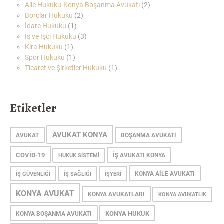
Aile Hukuku-Konya Boşanma Avukatı
(2)
Borçlar Hukuku
(2)
İdare Hukuku
(1)
İş ve İşçi Hukuku
(3)
Kira Hukuku
(1)
Spor Hukuku
(1)
Ticaret ve Şirketler Hukuku
(1)
Etiketler
AVUKAT KONYA
AVUKAT
BOŞANMA AVUKATI
COVID-19
IŞ AVUKATI KONYA
HUKUK SISTEMI
KONYA AILE AVUKATI
IŞ GÜVENLIĞI
IŞ SAĞLIĞI
IŞYERI
KONYA AVUKAT
KONYA AVUKATLARI
KONYA AVUKATLIK
KONYA HUKUK
KONYA BOŞANMA AVUKATI