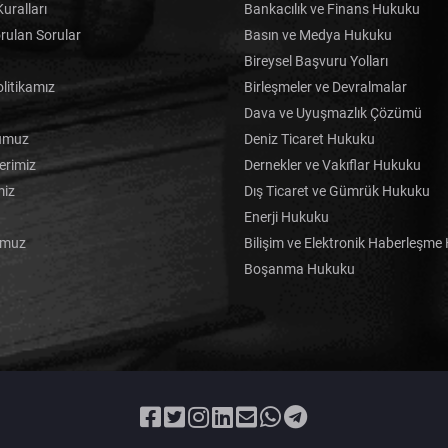
uralları
Bankacılık ve Finans Hukuku
rulan Sorular
Basın ve Medya Hukuku
Bireysel Başvuru Yolları
olitikamız
Birleşmeler ve Devralmalar
Dava ve Uyuşmazlık Çözümü
umuz
Deniz Ticaret Hukuku
erimiz
Dernekler ve Vakıflar Hukuku
miz
Dış Ticaret ve Gümrük Hukuku
Enerji Hukuku
umuz
Bilişim ve Elektronik Haberleşm
Boşanma Hukuku