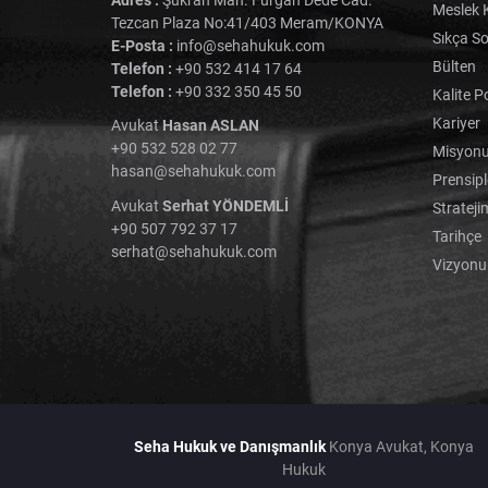
Meslek K
Tezcan Plaza No:41/403 Meram/KONYA
Sıkça So
E-Posta :
info@sehahukuk.com
Bülten
Telefon :
+90 532 414 17 64
Telefon :
+90 332 350 45 50
Kalite P
Kariyer
Avukat
Hasan ASLAN
+90 532 528 02 77
Misyon
hasan@sehahukuk.com
Prensipl
Avukat
Serhat YÖNDEMLİ
Strateji
+90 507 792 37 17
Tarihçe
serhat@sehahukuk.com
Vizyon
Seha Hukuk ve Danışmanlık
Konya Avukat, Konya
Hukuk