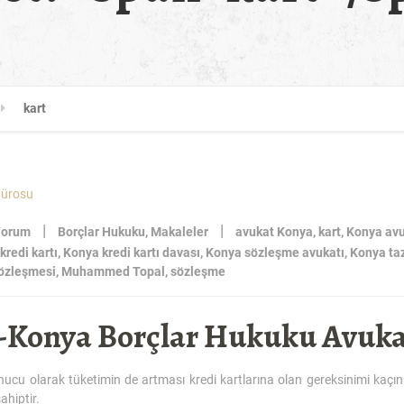
kart
|
|
Yorum
Borçlar Hukuku
,
Makaleler
avukat Konya
,
kart
,
Konya av
kredi kartı
,
Konya kredi kartı davası
,
Konya sözleşme avukatı
,
Konya ta
sözleşmesi
,
Muhammed Topal
,
sözleşme
i-Konya Borçlar Hukuku Avuka
ucu olarak tüketimin de artması kredi kartlarına olan gereksinimi kaçın
ahiptir.