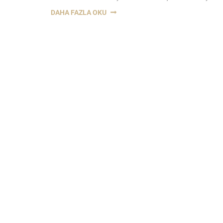
“KREDI
DAHA FAZLA OKU
KARTI
SÖZLEŞMESI-
KONYA
BORÇLAR
HUKUKU
AVUKATI”