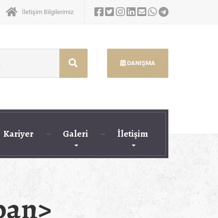
İletişim Bilgilerimiz
DANIŞMA
Kariyer
Galeri
İletişim
pan>