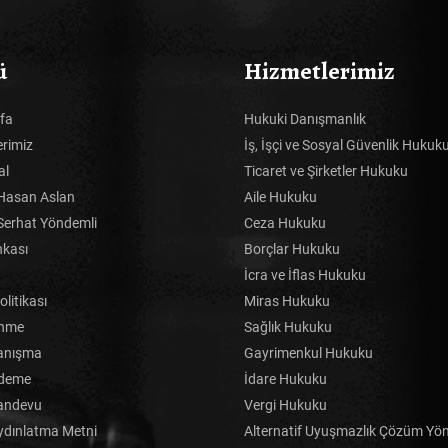
ü
Hizmetlerimiz
fa
Hukuki Danışmanlık
erimiz
İş, İşçi ve Sosyal Güvenlik Hukuk
al
Ticaret ve Şirketler Hukuku
Hasan Aslan
Aile Hukuku
Serhat Yöndemli
Ceza Hukuku
nkası
Borçlar Hukuku
İcra ve İflas Hukuku
Politikası
Miras Hukuku
inme
Sağlık Hukuku
anışma
Gayrimenkul Hukuku
Ödeme
İdare Hukuku
andevu
Vergi Hukuku
dınlatma Metni
Alternatif Uyuşmazlık Çözüm Yön