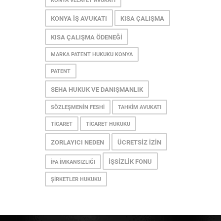
KONYA VELAYET AVUKATI
KONYA İŞ AVUKATI
KISA ÇALIŞMA
KISA ÇALIŞMA ÖDENEĞI
MARKA PATENT HUKUKU KONYA
PATENT
SEHA HUKUK VE DANIŞMANLIK
SÖZLEŞMENIN FESHI
TAHKIM AVUKATI
TICARET
TICARET HUKUKU
ZORLAYICI NEDEN
ÜCRETSIZ İZIN
İŞSIZLIK FONU
İFA İMKANSIZLIĞI
ŞIRKETLER HUKUKU