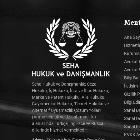
Men
Ana Say
Hizmetl
Kurums
Avukat 
Avukat 
Bilgi Ba
Seha Hukuk ve Danışmanlık; Ceza
İletişim
Hukuku, İş Hukuku, İcra ve İflas Hukuku,
Gizlilik 
Marka ve Patent Hukuku, Aile Hukuku,
Bilgi Ed
Gayrimenkul Hukuku, Ticaret Hukuku ve
Sanal D
Alternatif Uyuşmazlık Çözüm Yolları
(Arabuluculuk ve Uzlaştırmacılık )
Sanal 
alanlarında Türkçe, İngilizce ve Rusça
Sanal R
dillerinde hizmet vermektedir.
KVKK Ay
Adres :
Şükran Mah. Furgan Dede Cad.