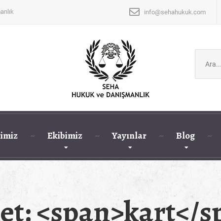
anlık
info@sehahukuk.com
Şunu
ara:
imiz
Ekibimiz
Yayınlar
Blog
ket: <span>kart</s