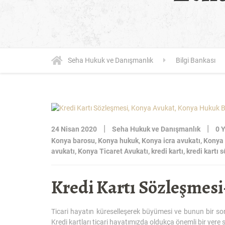
Seha Hukuk ve Danışmanlık
Bilgi Bankası
|
|
24 Nisan 2020
Seha Hukuk ve Danışmanlık
0 
Konya barosu
,
Konya hukuk
,
Konya icra avukatı
,
Konya 
avukatı
,
Konya Ticaret Avukatı
,
kredi kartı
,
kredi kartı 
Kredi Kartı Sözleşmes
Ticari hayatın küreselleşerek büyümesi ve bunun bir son
Kredi kartları ticari hayatımızda oldukça önemli bir yere s