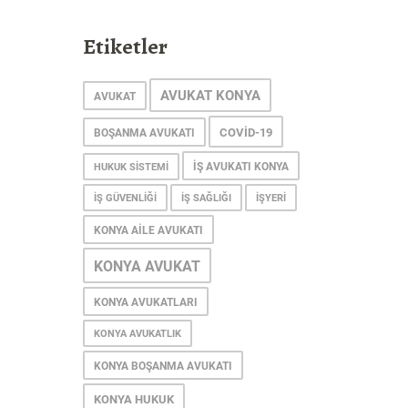
Etiketler
AVUKAT KONYA
AVUKAT
COVID-19
BOŞANMA AVUKATI
IŞ AVUKATI KONYA
HUKUK SISTEMI
IŞ GÜVENLIĞI
IŞ SAĞLIĞI
IŞYERI
KONYA AILE AVUKATI
KONYA AVUKAT
KONYA AVUKATLARI
KONYA AVUKATLIK
KONYA BOŞANMA AVUKATI
KONYA HUKUK