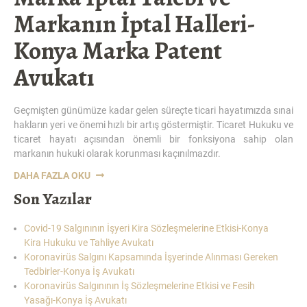
Markanın İptal Halleri-
Konya Marka Patent
Avukatı
Geçmişten günümüze kadar gelen süreçte ticari hayatımızda sınai
hakların yeri ve önemi hızlı bir artış göstermiştir. Ticaret Hukuku ve
ticaret hayatı açısından önemli bir fonksiyona sahip olan
markanın hukuki olarak korunması kaçınılmazdır.
“MARKA
DAHA FAZLA OKU
İPTAL
Son Yazılar
TALEBI
VE
Covid-19 Salgınının İşyeri Kira Sözleşmelerine Etkisi-Konya
MARKANIN
Kira Hukuku ve Tahliye Avukatı
İPTAL
Koronavirüs Salgını Kapsamında İşyerinde Alınması Gereken
HALLERI-
Tedbirler-Konya İş Avukatı
KONYA
Koronavirüs Salgınının İş Sözleşmelerine Etkisi ve Fesih
MARKA
Yasağı-Konya İş Avukatı
PATENT