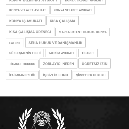
KONYA TAZMINAT AVUKATI
KONYA TICARET AVUKATI
KONYA VELAYET AVUKAT
KONYA VELAYET AVUKATI
KONYA İŞ AVUKATI
KISA ÇALIŞMA
KISA ÇALIŞMA ÖDENEĞI
MARKA PATENT HUKUKU KONYA
SEHA HUKUK VE DANIŞMANLIK
PATENT
SÖZLEŞMENIN FESHI
TAHKIM AVUKATI
TICARET
ZORLAYICI NEDEN
ÜCRETSIZ İZIN
TICARET HUKUKU
İŞSIZLIK FONU
İFA İMKANSIZLIĞI
ŞIRKETLER HUKUKU