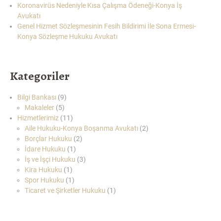
Koronavirüs Nedeniyle Kısa Çalışma Ödeneği-Konya İş
AVUKATI”
Avukatı
Genel Hizmet Sözleşmesinin Fesih Bildirimi İle Sona Ermesi-
Konya Sözleşme Hukuku Avukatı
Kategoriler
Bilgi Bankası
(9)
Makaleler
(5)
Hizmetlerimiz
(11)
Aile Hukuku-Konya Boşanma Avukatı
(2)
Borçlar Hukuku
(2)
İdare Hukuku
(1)
İş ve İşçi Hukuku
(3)
Kira Hukuku
(1)
Spor Hukuku
(1)
Ticaret ve Şirketler Hukuku
(1)