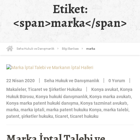
Etiket:
<span>marka</span>
Seha Hukuk ve Danışmanlık
Bilgi Bankası
marka
|
|
|
22 Nisan 2020
Seha Hukuk ve Danışmanlık
0 Yorum
|
Makaleler
,
Ticaret ve Şirketler Hukuku
Konya avukat
,
Konya
Hukuk Bürosu
,
Konya hukuki danışmanlık
,
Konya marka avukatı
,
Konya marka patent hukuki danışma
,
Konya tazminat avukatı
,
marka
,
marka iptali
,
marka patent hukuku Konya
,
marka talebi
,
patent
,
şirketler hukuku
,
ticaret
,
ticaret hukuku
Marka İptal Talebi ve