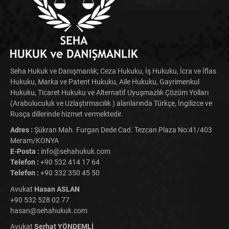
Seha Hukuk ve Danışmanlık; Ceza Hukuku, İş Hukuku, İcra ve İflas
Hukuku, Marka ve Patent Hukuku, Aile Hukuku, Gayrimenkul
Hukuku, Ticaret Hukuku ve Alternatif Uyuşmazlık Çözüm Yolları
(Arabuluculuk ve Uzlaştırmacılık ) alanlarında Türkçe, İngilizce ve
Rusça dillerinde hizmet vermektedir.
Adres :
Şükran Mah. Furgan Dede Cad. Tezcan Plaza No:41/403
Meram/KONYA
E-Posta :
info@sehahukuk.com
Telefon :
+90 532 414 17 64
Telefon :
+90 332 350 45 50
Avukat
Hasan ASLAN
+90 532 528 02 77
hasan@sehahukuk.com
Avukat
Serhat YÖNDEMLİ