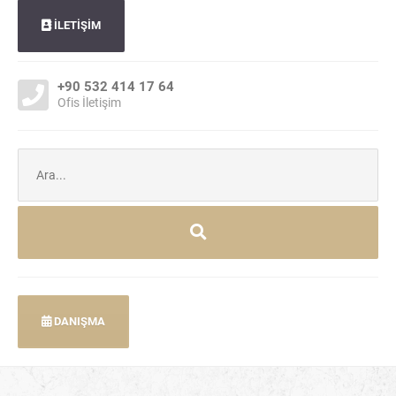
İLETİŞİM
+90 532 414 17 64
Ofis İletişim
Şunu
ara:
DANIŞMA