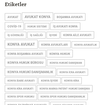
Etiketler
AVUKAT KONYA
AVUKAT
BOŞANMA AVUKATI
COVID-19
IŞ AVUKATI KONYA
HUKUK SISTEMI
KONYA AILE AVUKATI
IŞ GÜVENLIĞI
IŞ SAĞLIĞI
IŞYERI
KONYA AVUKAT
KONYA AVUKATLARI
KONYA AVUKATLIK
KONYA HUKUK
KONYA BOŞANMA AVUKATI
KONYA HUKUK BÜROSU
KONYA HUKUKI DANIŞMAN
KONYA HUKUKI DANIŞMANLIK
KONYA ICRA AVUKATI
KONYA IDARE AVUKATI
KONYA IŞYERI
KONYA KIRA
KONYA KIRA AVUKATI
KONYA MARKA PATENT HUKUKI DANIŞMA
KONYA SPOR HUKUKU
KONYA SPOR HUKUKU DANIŞMANLIK