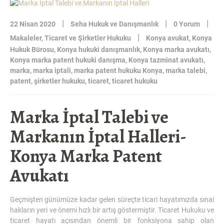
KONYA
BOŞANMA
|
|
|
22 Nisan 2020
Seha Hukuk ve Danışmanlık
0 Yorum
AVUKATI”
|
Makaleler
,
Ticaret ve Şirketler Hukuku
Konya avukat
,
Konya
Hukuk Bürosu
,
Konya hukuki danışmanlık
,
Konya marka avukatı
,
Konya marka patent hukuki danışma
,
Konya tazminat avukatı
,
marka
,
marka iptali
,
marka patent hukuku Konya
,
marka talebi
,
patent
,
şirketler hukuku
,
ticaret
,
ticaret hukuku
Marka İptal Talebi ve
Markanın İptal Halleri-
Konya Marka Patent
Avukatı
Geçmişten günümüze kadar gelen süreçte ticari hayatımızda sınai
hakların yeri ve önemi hızlı bir artış göstermiştir. Ticaret Hukuku ve
ticaret hayatı açısından önemli bir fonksiyona sahip olan