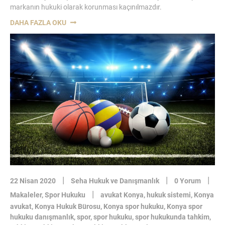
markanın hukuki olarak korunması kaçınılmazdır.
“MARKA
DAHA FAZLA OKU
İPTAL
TALEBI
VE
MARKANIN
İPTAL
HALLERI-
KONYA
MARKA
PATENT
AVUKATI”
|
|
|
22 Nisan 2020
Seha Hukuk ve Danışmanlık
0 Yorum
|
Makaleler
,
Spor Hukuku
avukat Konya
,
hukuk sistemi
,
Konya
avukat
,
Konya Hukuk Bürosu
,
Konya spor hukuku
,
Konya spor
hukuku danışmanlık
,
spor
,
spor hukuku
,
spor hukukunda tahkim
,