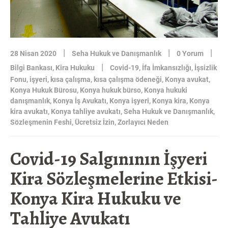
|
|
|
28 Nisan 2020
Seha Hukuk ve Danışmanlık
0 Yorum
|
Bilgi Bankası
,
Kira Hukuku
Covid-19
,
İfa İmkansızlığı
,
İşsizlik
Fonu
,
işyeri
,
kısa çalışma
,
kısa çalışma ödeneği
,
Konya avukat
,
Konya Hukuk Bürosu
,
Konya hukuk bürso
,
Konya hukuki
danışmanlık
,
Konya İş Avukatı
,
Konya işyeri
,
Konya kira
,
Konya
kira avukatı
,
Konya tahliye avukatı
,
Seha Hukuk ve Danışmanlık
,
Sözleşmenin Feshi
,
Ücretsiz İzin
,
Zorlayıcı Neden
Covid-19 Salgınının İşyeri
Kira Sözleşmelerine Etkisi-
Konya Kira Hukuku ve
Tahliye Avukatı