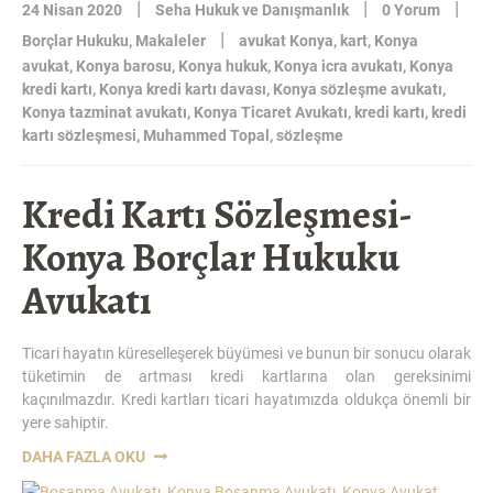
|
|
|
24 Nisan 2020
Seha Hukuk ve Danışmanlık
0 Yorum
BILDIRIMI
|
Borçlar Hukuku
,
Makaleler
avukat Konya
,
kart
,
Konya
İLE
avukat
,
Konya barosu
,
Konya hukuk
,
Konya icra avukatı
,
Konya
SONA
kredi kartı
,
Konya kredi kartı davası
,
Konya sözleşme avukatı
,
ERMESI-
Konya tazminat avukatı
,
Konya Ticaret Avukatı
,
kredi kartı
,
kredi
KONYA
kartı sözleşmesi
,
Muhammed Topal
,
sözleşme
SÖZLEŞME
HUKUKU
AVUKATI”
Kredi Kartı Sözleşmesi-
Konya Borçlar Hukuku
Avukatı
Ticari hayatın küreselleşerek büyümesi ve bunun bir sonucu olarak
tüketimin de artması kredi kartlarına olan gereksinimi
kaçınılmazdır. Kredi kartları ticari hayatımızda oldukça önemli bir
yere sahiptir.
“KREDI
DAHA FAZLA OKU
KARTI