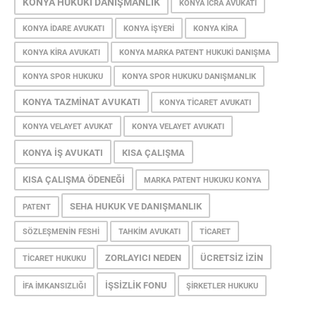
KONYA HUKUKI DANIŞMANLIK
KONYA ICRA AVUKATI
KONYA IDARE AVUKATI
KONYA IŞYERI
KONYA KIRA
KONYA KIRA AVUKATI
KONYA MARKA PATENT HUKUKI DANIŞMA
KONYA SPOR HUKUKU
KONYA SPOR HUKUKU DANIŞMANLIK
KONYA TAZMINAT AVUKATI
KONYA TICARET AVUKATI
KONYA VELAYET AVUKAT
KONYA VELAYET AVUKATI
KONYA İŞ AVUKATI
KISA ÇALIŞMA
KISA ÇALIŞMA ÖDENEĞI
MARKA PATENT HUKUKU KONYA
SEHA HUKUK VE DANIŞMANLIK
PATENT
SÖZLEŞMENIN FESHI
TAHKIM AVUKATI
TICARET
ZORLAYICI NEDEN
ÜCRETSIZ İZIN
TICARET HUKUKU
İŞSIZLIK FONU
İFA İMKANSIZLIĞI
ŞIRKETLER HUKUKU