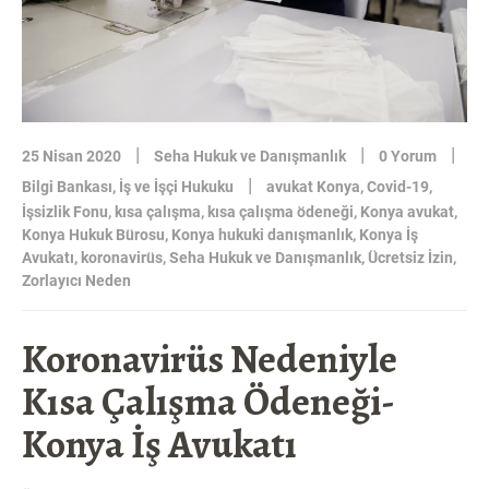
AVUKATI”
|
|
|
25 Nisan 2020
Seha Hukuk ve Danışmanlık
0 Yorum
|
Bilgi Bankası
,
İş ve İşçi Hukuku
avukat Konya
,
Covid-19
,
İşsizlik Fonu
,
kısa çalışma
,
kısa çalışma ödeneği
,
Konya avukat
,
Konya Hukuk Bürosu
,
Konya hukuki danışmanlık
,
Konya İş
Avukatı
,
koronavirüs
,
Seha Hukuk ve Danışmanlık
,
Ücretsiz İzin
,
Zorlayıcı Neden
Koronavirüs Nedeniyle
Kısa Çalışma Ödeneği-
Konya İş Avukatı