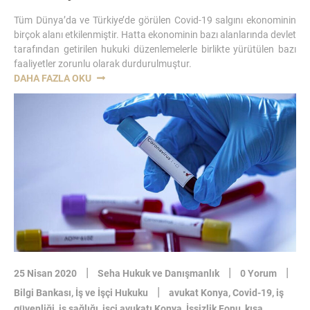
Tüm Dünya’da ve Türkiye’de görülen Covid-19 salgını ekonominin
birçok alanı etkilenmiştir. Hatta ekonominin bazı alanlarında devlet
tarafından getirilen hukuki düzenlemelerle birlikte yürütülen bazı
faaliyetler zorunlu olarak durdurulmuştur.
“COVID-
DAHA FAZLA OKU
19
SALGINININ
İŞYERI
KIRA
SÖZLEŞMELERINE
ETKISI-
KONYA
KIRA
HUKUKU
VE
TAHLIYE
AVUKATI”
|
|
|
25 Nisan 2020
Seha Hukuk ve Danışmanlık
0 Yorum
|
Bilgi Bankası
,
İş ve İşçi Hukuku
avukat Konya
,
Covid-19
,
iş
güvenliği
,
iş sağlığı
,
işçi avukatı Konya
,
İşsizlik Fonu
,
kısa