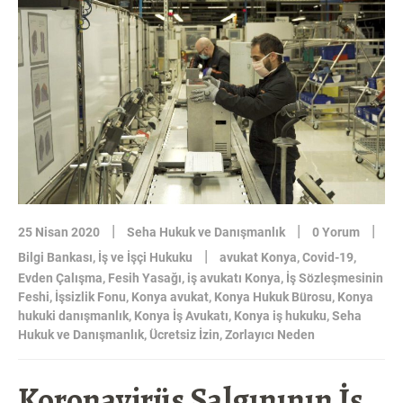
KAPSAMINDA
İŞYERINDE
ALINMASI
GEREKEN
TEDBIRLER-
KONYA
İŞ
AVUKATI”
|
|
|
25 Nisan 2020
Seha Hukuk ve Danışmanlık
0 Yorum
|
Bilgi Bankası
,
İş ve İşçi Hukuku
avukat Konya
,
Covid-19
,
Evden Çalışma
,
Fesih Yasağı
,
iş avukatı Konya
,
İş Sözleşmesinin
Feshi
,
İşsizlik Fonu
,
Konya avukat
,
Konya Hukuk Bürosu
,
Konya
hukuki danışmanlık
,
Konya İş Avukatı
,
Konya iş hukuku
,
Seha
Hukuk ve Danışmanlık
,
Ücretsiz İzin
,
Zorlayıcı Neden
Koronavirüs Salgınının İş