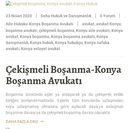
AVUKATI-
KONYA
AILE
|
|
|
23 Nisan 2020
Seha Hukuk ve Danışmanlık
0 Yorum
HUKUKU
|
Aile Hukuku-Konya Boşanma Avukatı
avukat
,
avukat Konya
,
AVUKATI”
boşanma avukatı
,
çekişmeli boşanma
,
Konya aile avukatı
,
Konya
avukat
,
Konya boşanma
,
Konya boşanma avukatı
,
Konya
danışmanlık
,
Konya hukuk
,
Konya hukukçu
,
Konya nafaka
avukatı
,
Konya velayet avukat
Çekişmeli Boşanma-Konya
Boşanma Avukatı
Boşanma sürecinde eşler ya anlaşarak ya da çekişerek evlilik
birliğini sonlandırmaktadır. Eşlerin tüm konularda uzlaşmaları
veya uzlaşmamış olmasına göre açılacak dava,ya anlaşmalı
boşanma davası ya da çekişmeli boşanma davası olacaktır.
“ÇEKIŞMELI
DAHA FAZLA OKU
BOŞANMA-