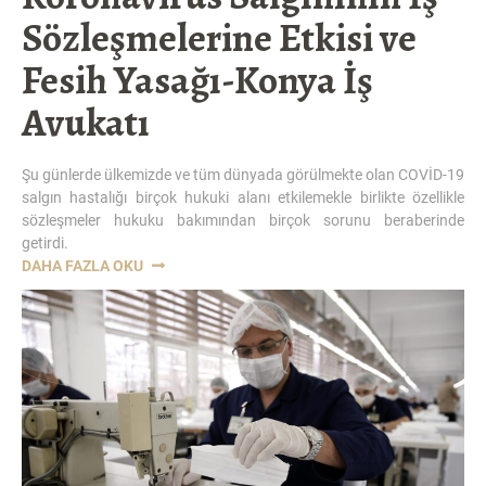
Sözleşmelerine Etkisi ve
Fesih Yasağı-Konya İş
Avukatı
Şu günlerde ülkemizde ve tüm dünyada görülmekte olan COVİD-19
salgın hastalığı birçok hukuki alanı etkilemekle birlikte özellikle
sözleşmeler hukuku bakımından birçok sorunu beraberinde
getirdi.
“KORONAVIRÜS
DAHA FAZLA OKU
SALGINININ
İŞ
SÖZLEŞMELERINE
ETKISI
VE
FESIH
YASAĞI-
KONYA
İŞ