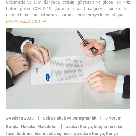
Ülkemizde ve tüm dünyada etkisini gösteren ve global bir kriz
haline gelen COVİD-19 (korona virüsü) salgınıyla birlikte her
alanda birçok hukuki soru ve sorunla karşı karşıya kalmaktayız.
“KORONAVIRÜS
DAHA FAZLA OKU
NEDENIYLE
KISA
ÇALIŞMA
ÖDENEĞI-
KONYA
İŞ
AVUKATI”
|
|
|
24 Nisan 2020
Seha Hukuk ve Danışmanlık
0 Yorum
|
Borçlar Hukuku
,
Makaleler
avukat Konya
,
borçlar hukuku
,
fesih bildirimi
,
hizmet sözleşmesi
,
iş avukatı Konya
,
Konya