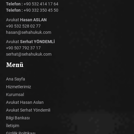
Telefon :
+90 532 414 17 64
Telefon :
+90 332 350 45 50
Avukat
Hasan ASLAN
+90 532 528 02 77
hasan@sehahukuk.com
Avukat
Serhat YÖNDEMLİ
+90 507 792 37 17
serhat@sehahukuk.com
Menü
Ana Sayfa
Hizmetlerimiz
Kurumsal
Avukat Hasan Aslan
Avukat Serhat Yöndemli
Bilgi Bankası
İletişim
Gizlilik Politikası