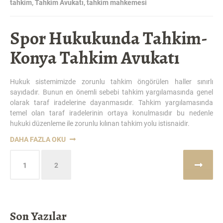
tahkim
,
Tahkim Avukatı
,
tahkim mahkemesi
Spor Hukukunda Tahkim-
Konya Tahkim Avukatı
Hukuk sistemimizde zorunlu tahkim öngörülen haller sınırlı
sayıdadır. Bunun en önemli sebebi tahkim yargılamasında genel
olarak taraf iradelerine dayanmasıdır. Tahkim yargılamasında
temel olan taraf iradelerinin ortaya konulmasıdır bu nedenle
hukuki düzenleme ile zorunlu kılınan tahkim yolu istisnaidir.
“SPOR
DAHA FAZLA OKU
HUKUKUNDA
Yazı
TAHKIM-
1
2
sayfalaması
KONYA
TAHKIM
AVUKATI”
Son Yazılar