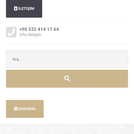
İLETİŞİM
+90 532 414 17 64
Ofis İletişim
Şunu
ara:
DANIŞMA