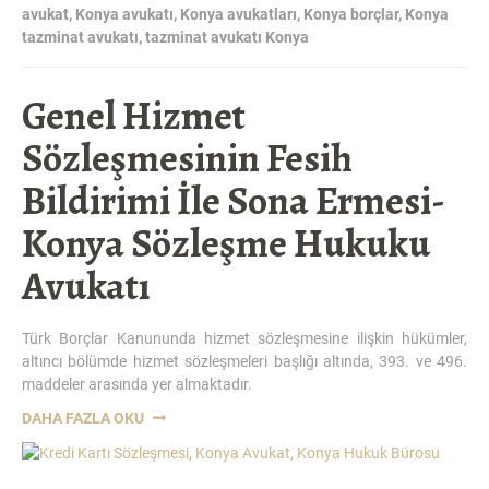
avukat
,
Konya avukatı
,
Konya avukatları
,
Konya borçlar
,
Konya
tazminat avukatı
,
tazminat avukatı Konya
Genel Hizmet
Sözleşmesinin Fesih
Bildirimi İle Sona Ermesi-
Konya Sözleşme Hukuku
Avukatı
Türk Borçlar Kanununda hizmet sözleşmesine ilişkin hükümler,
altıncı bölümde hizmet sözleşmeleri başlığı altında, 393. ve 496.
maddeler arasında yer almaktadır.
“GENEL
DAHA FAZLA OKU
HIZMET
SÖZLEŞMESININ
FESIH