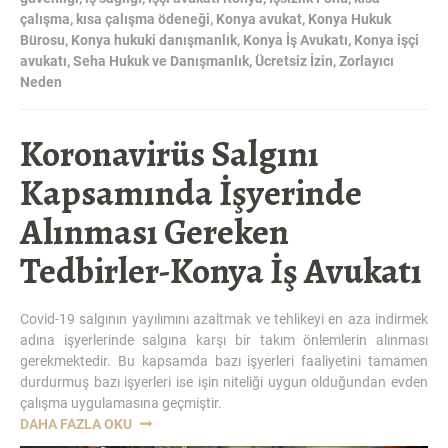
çalışma
,
kısa çalışma ödeneği
,
Konya avukat
,
Konya Hukuk
Bürosu
,
Konya hukuki danışmanlık
,
Konya İş Avukatı
,
Konya işçi
avukatı
,
Seha Hukuk ve Danışmanlık
,
Ücretsiz İzin
,
Zorlayıcı
Neden
Koronavirüs Salgını
Kapsamında İşyerinde
Alınması Gereken
Tedbirler-Konya İş Avukatı
Covid-19 salgının yayılımını azaltmak ve tehlikeyi en aza indirmek
adına işyerlerinde salgına karşı bir takım önlemlerin alınması
gerekmektedir. Bu kapsamda bazı işyerleri faaliyetini tamamen
durdurmuş bazı işyerleri ise işin niteliği uygun olduğundan evden
çalışma uygulamasına geçmiştir.
“KORONAVIRÜS
DAHA FAZLA OKU
SALGINI