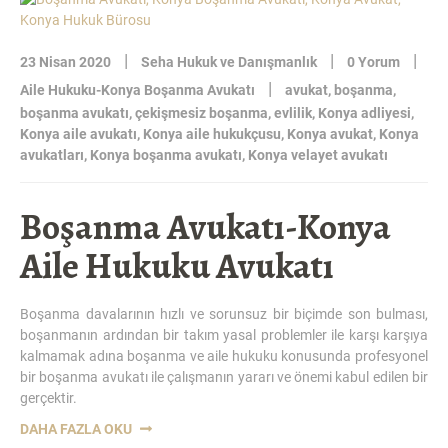
SÖZLEŞMESI-
KONYA
BORÇLAR
|
|
|
23 Nisan 2020
Seha Hukuk ve Danışmanlık
0 Yorum
HUKUKU
|
Aile Hukuku-Konya Boşanma Avukatı
avukat
,
boşanma
,
AVUKATI”
boşanma avukatı
,
çekişmesiz boşanma
,
evlilik
,
Konya adliyesi
,
Konya aile avukatı
,
Konya aile hukukçusu
,
Konya avukat
,
Konya
avukatları
,
Konya boşanma avukatı
,
Konya velayet avukatı
Boşanma Avukatı-Konya
Aile Hukuku Avukatı
Boşanma davalarının hızlı ve sorunsuz bir biçimde son bulması,
boşanmanın ardından bir takım yasal problemler ile karşı karşıya
kalmamak adına boşanma ve aile hukuku konusunda profesyonel
bir boşanma avukatı ile çalışmanın yararı ve önemi kabul edilen bir
gerçektir.
“BOŞANMA
DAHA FAZLA OKU